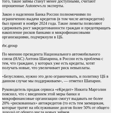
того, такие займы станут менее доступными, считают
опрошенные Autonews.ru эксперты.
Закон о наделении Банка России полномочиями по
ограничению выдачи кредитов (в том числе автокредитов)
был принят в ноябре 2024 года. Такие лимиты позволяют
сдерживать рост закредитованности граждан и предотвращать
накопление рисков банками и микрофинансовыми
организациями, подчеркнули в ЦБ.
rbc.group
По мнению президента Национального автомобильного
союза (НАС) Антона Шапарина, в России есть проблема с
тем, что граждане, у которых уже есть кредиты, хотят
получать новые, что увеличивает риск невыплаты.
«Безусловно, нужно это дело ограничивать, и политику ЦБ в
данном случае мы поддерживаем», — отметил Шапарин.
Руководитель продаж сервиса «еКредит» Никита Марголин
пояснил, что с введением этой меры банки и
микрофинансовые организации смогут выдавать не более
20% «рискованных» автокредитов (то есть тем заемщикам,
которые тратят на обслуживание долгов более 50% от общего
дохода) от общего числа новых займов.