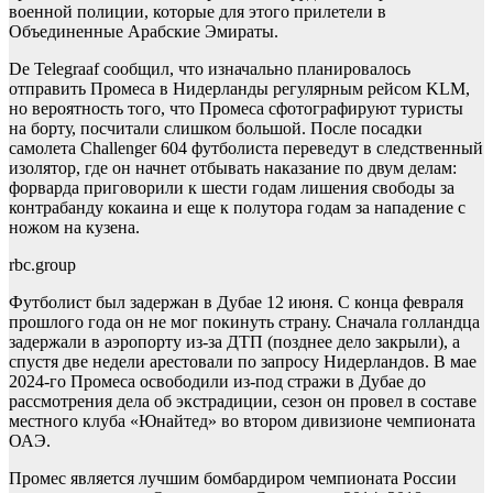
военной полиции, которые для этого прилетели в
Объединенные Арабские Эмираты.
De Telegraaf сообщил, что изначально планировалось
отправить Промеса в Нидерланды регулярным рейсом KLM,
но вероятность того, что Промеса сфотографируют туристы
на борту, посчитали слишком большой. После посадки
самолета Challenger 604 футболиста переведут в следственный
изолятор, где он начнет отбывать наказание по двум делам:
форварда приговорили к шести годам лишения свободы за
контрабанду кокаина и еще к полутора годам за нападение с
ножом на кузена.
rbc.group
Футболист был задержан в Дубае 12 июня. С конца февраля
прошлого года он не мог покинуть страну. Сначала голландца
задержали в аэропорту из-за ДТП (позднее дело закрыли), а
спустя две недели арестовали по запросу Нидерландов. В мае
2024-го Промеса освободили из-под стражи в Дубае до
рассмотрения дела об экстрадиции, сезон он провел в составе
местного клуба «Юнайтед» во втором дивизионе чемпионата
ОАЭ.
Промес является лучшим бомбардиром чемпионата России