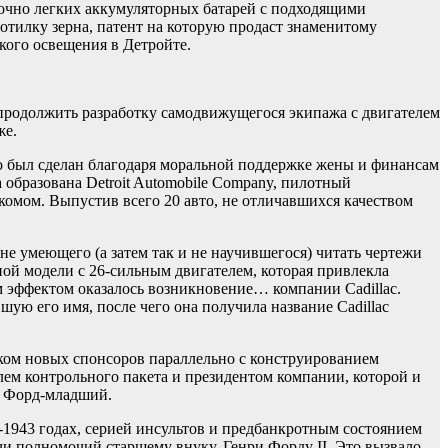
аточно легких аккумуляторных батарей с подходящими
отилку зерна, патент на которую продаст знаменитому
кого освещения в Детройте.
продолжить разработку самодвижущегося экипажа с двигателем
же.
о был сделан благодаря моральной поддержке жены и финансам
 образована Detroit Automobile Company, пилотный
омом. Выпустив всего 20 авто, не отличавшихся качеством
не умеющего (а затем так и не научившегося) читать чертежи
ной модели с 26-сильным двигателем, которая привлекла
ым эффектом оказалось возникновение… компании Cadillac.
ю его имя, после чего она получила название Cadillac
ском новых спонсоров параллельно с конструированием
лем контрольного пакета и президентом компании, которой и
» Форд-младший.
-1943 годах, серией инсультов и предбанкротным состоянием
чи полномочий старшему внуку, Генри Форду II. Это вызвало