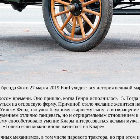
 бренда
Фото
27 марта 2019
Ford уходит: вся история великой ма
просом времени. Оно пришло, когда Генри исполнилось 15. Тогд
ться на отцовскую ферму. Причиной стало желание жениться на 
аз Уильям Форд, посулил блудному старшему сыну за возвращение
 умением отлично танцевать, но и отрицательным отношением к 
 чему способствовало умение Клары интересоваться делами мужа,
к: «Только если можно вновь жениться на Кларе».
ных механизмов, в том числе парового трактора, но при этом и