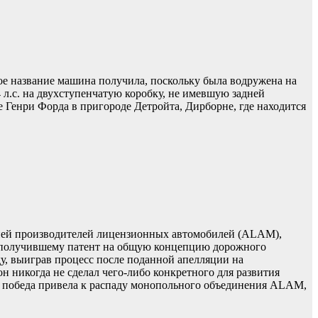
кое название машина получила, поскольку была водружена на
л.с. на двухступенчатую коробку, не имевшую задней
е Генри Форда в пригороде Детройта, Дирборне, где находится
цией производителей лицензионных автомобилей (ALAM),
да получившему патент на общую концепцию дорожного
ду, выиграв процесс после поданной апелляции на
н никогда не сделал чего-либо конкретного для развития
а победа привела к распаду монопольного объединения ALAM,