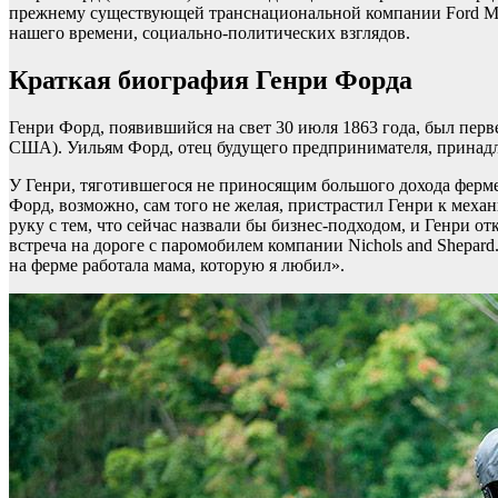
прежнему существующей транснациональной компании Ford Mot
нашего времени, социально-политических взглядов.
Краткая биография Генри Форда
Генри Форд, появившийся на свет 30 июля 1863 года, был перв
США). Уильям Форд, отец будущего предпринимателя, принадле
У Генри, тяготившегося не приносящим большого дохода ферме
Форд, возможно, сам того не желая, пристрастил Генри к меха
руку с тем, что сейчас назвали бы бизнес-подходом, и Генри 
встреча на дороге с паромобилем компании Nichols and Shepard
на ферме работала мама, которую я любил».