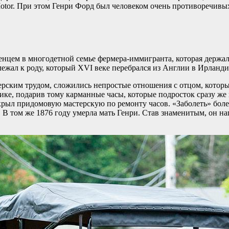
or. При этом Генри Форд был человеком очень противоречивых
енцем в многодетной семье фермера-иммигранта, которая держал
жал к роду, который XVI веке перебрался из Англии в Ирландию
рским трудом, сложились непростые отношения с отцом, которы
нике, подарив тому карманные часы, которые подросток сразу же
открыл придомовую мастерскую по ремонту часов. «Заболеть» бол
. В том же 1876 году умерла мать Генри. Став знаменитым, он н