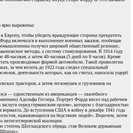
а ярко выражены:
 в Европу, чтобы убедить враждующие стороны прекратить
и Форд включился в выполнение военных заказов, пообещав
д промышленника получил широкий общественный резонанс.
раконовские методы, а систему стимулирования. В 1914 году
48-часовая, а затем 40-часовая (5 дней по 8 часов). Кроме
бретать производимые фирмой автомобили. Такой привилегии
ах, за чем вплоть до 1922 года следил специальный
оюзов, деятельность которых, как он считал, наносила ущерб
овских тракторов, а затем легковушек и грузовиков на
ился — единственным из американцев — хвалебного
ранению) Адольфа Гитлера. Портрет Форда висел над рабочим
а заслуги перед германским орлом», которую с благодарностью
 вермахта. До вступления США в войну в декабре 1941 года
ансистов, наживающихся на бедствиях людей». Впрочем, затем
о антигитлеровской коалиции.
3-ю степень Шотландского обряда, став Великим державным
 Штатах».