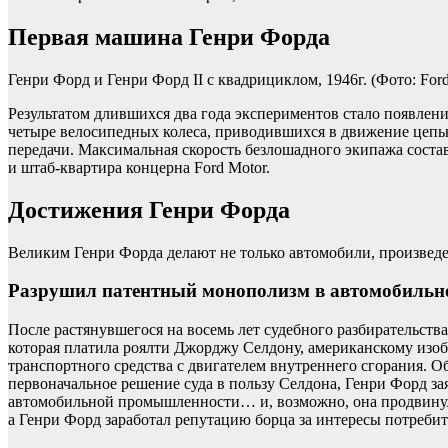
Первая машина Генри Форда
Генри Форд и Генри Форд II с квадрициклом, 1946г.
(Фото: For
Результатом длившихся два года экспериментов стало появлени
четыре велосипедных колеса, приводившихся в движение цепь
передачи. Максимальная скорость безлошадного экипажа состав
и штаб-квартира концерна Ford Motor.
Достижения Генри Форда
Великим Генри Форда делают не только автомобили, произвед
Разрушил патентный монополизм в автомобильн
После растянувшегося на восемь лет судебного разбирательс
которая платила роялти Джорджу Селдону, американскому изо
транспортного средства с двигателем внутреннего сгорания. О
первоначальное решение суда в пользу Селдона, Генри Форд за
автомобильной промышленности… и, возможно, она продвинулас
а Генри Форд заработал репутацию борца за интересы потребит