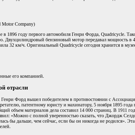
d Motor Company)
е в 1896 году первого автомобиля Генри Форда, Quadricycle. Та
ю. Двухцилиндровый бензиновый мотор передавал мощность в 4 
ила 32 км/ч. Оригинальный Quadricycle сегодня хранится в музе
енные его компанией.
ой отрасли
тва Генри Форд вышел победителем в противостоянии с Ассоциа
бретателю, патентному юристу и махинатору, 5 ноября 1895 го
бщий объем материалов дела составил 14 000 страниц. В 1911 го
явил: «Можно с полной уверенностью сказать, что Джордж Селдо
ь бы дальше, чем сейчас, если бы он никогда не родился». Эт
елей.