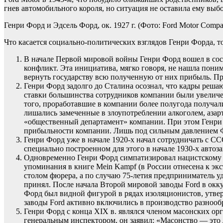
гнев автомобильного короля, но ситуация не оставила ему выбо
Генри Форд и Эдсель Форд, ок. 1927 г.
(Фото: Ford Motor Compa
Что касается социально-политических взглядов Генри Форда, т
В начале Первой мировой войны Генри Форд вошел в сос
конфликт. Эта инициатива, мягко говоря, не нашла пони
вернуть государству всю полученную от них прибыль. П
Генри Форд задолго до Сталина осознал, что кадры решаю
ставки большинства сотрудников компании были увеличены 
того, проработавшие в компании более полугода получал
лишались замеченные в злоупотреблении алкоголем, азар
«общественный департамент» компании. При этом Генри Ф
прибыльности компании. Лишь под сильным давлением Ф
Генри Форд уже в начале 1920-х начал сотрудничать с СС
специально построенном для этого в начале 1930-х авто
Одновременно Генри Форд симпатизировал нацистскому 
упоминания в книге Mein Kampf (в России отнесена к э
столом фюрера, а по случаю 75-летия предприниматель уд
принял. После начала Второй мировой заводы Ford в ок
Форд был видной фигурой в рядах изоляционистов, утвер
заводы Ford активно включились в производство разноо
Генри Форд с конца XIX в. являлся членом масонских ор
генеральным инспектором, он заявил: «Масонство — это