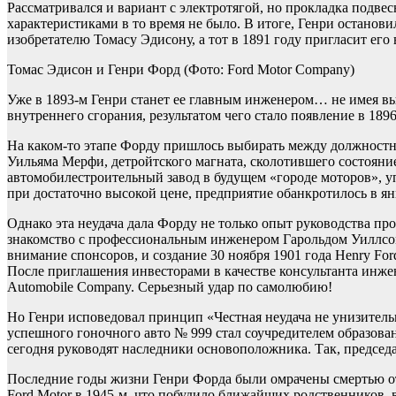
Рассматривался и вариант с электротягой, но прокладка подв
характеристиками в то время не было. В итоге, Генри останов
изобретателю Томасу Эдисону, а тот в 1891 году пригласит ег
Томас Эдисон и Генри Форд
(Фото: Ford Motor Company)
Уже в 1893-м Генри станет ее главным инженером… не имея в
внутреннего сгорания, результатом чего стало появление в 1896
На каком-то этапе Форду пришлось выбирать между должностн
Уильяма Мерфи, детройтского магната, сколотившего состояние 
автомобилестроительный завод в будущем «городе моторов», у
при достаточно высокой цене, предприятие обанкротилось в ян
Однако эта неудача дала Форду не только опыт руководства про
знакомство с профессиональным инженером Гарольдом Уиллсом.
внимание спонсоров, и создание 30 ноября 1901 года Henry Fo
После приглашения инвесторами в качестве консультанта инже
Automobile Company. Серьезный удар по самолюбию!
Но Генри исповедовал принцип «Честная неудача не унизительн
успешного гоночного авто № 999 стал соучредителем образован
сегодня руководят наследники основоположника. Так, председ
Последние годы жизни Генри Форда были омрачены смертью от 
Ford Motor в 1945-м, что побудило ближайших родственников, 