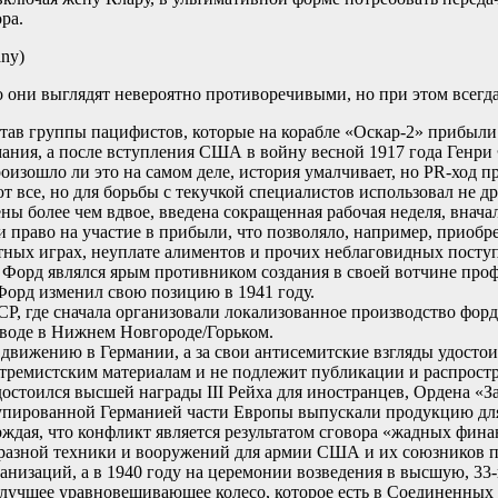
ра.
ny)
о они выглядят невероятно противоречивыми, но при этом всегд
тав группы пацифистов, которые на корабле «Оскар-2» прибыли
мания, а после вступления США в войну весной 1917 года Генр
роизошло ли это на самом деле, история умалчивает, но PR-хо
т все, но для борьбы с текучкой специалистов использовал не д
более чем вдвое, введена сокращенная рабочая неделя, вначале 
и право на участие в прибыли, что позволяло, например, прио
тных играх, неуплате алиментов и прочих неблаговидных поступк
орд являлся ярым противником создания в своей вотчине профс
орд изменил свою позицию в 1941 году.
СР, где сначала организовали локализованное производство форд
заводе в Нижнем Новгороде/Горьком.
движению в Германии, а за свои антисемитские взгляды удосто
кстремистским материалам и не подлежит публикации и распрост
остоился высшей награды III Рейха для иностранцев, Ордена «З
купированной Германией части Европы выпускали продукцию для
ждая, что конфликт является результатом сговора «жадных фин
бразной техники и вооружений для армии США и их союзников п
ганизаций, а в 1940 году на церемонии возведения в высшую, 3
 лучшее уравновешивающее колесо, которое есть в Соединенных