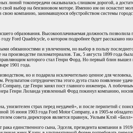
есных линий токопередачи оказывалась слишком дорогой, а дост
ил свой выбор на бензиновом моторе. Именно им он оснастит мол
о в свою компанию, занимавшуюся обустройством системы городс
ысшего образования. Высокооплачиваемая должность позволила 
 году Ford Quadricycle, о котором подробнее будет рассказано ни
ыми обязанностями и увлечением, но выбор в пользу последнег
на производстве пиломатериалов. Так, 5 августа 1899 года была
правляющим которого стал Генри Форд. Но первый блин вышел к
варе 1901 года.
изводством, но и подарила исключительно ценное для человека, 
 Результатом сотрудничества этого дуэта стало появление удач
rd Company, где Генри занял пост главного инженера. А побочн
нера Генри Лиланда уязвленный Форд покинул компанию, носившу
а, унизителен страх перед неудачей», и после перипетий с пои
ной 16 июня 1903 года Ford Motor Company, а в 1905-м обладате
ателем совета директоров является правнук, Уильям Клэй «Билл
рака единственного сына, Эдселя, президента компании в 1919
включая жену Клару, в ультимативной форме потребовать переда