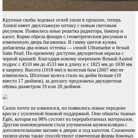
Крупные скобы ходовых огней ушли в прошлое, теперь
Austral имеет двухэтажную оптику с новым световым
рисунком. Появились иные решетка радиатора, бампер и
капот. Корма обрела фонари с геометрическим рисунком и
измененную дверь багажника. В гамму цветов кузова
добавлены два новых оттенка — синий Ultramarine и белый
Satin Pearl. По-прежнему доступна двухцветная окраска с
черной крышей. Благодаря новому оперениею Renault Austral
подрос с 4510 мм до 4533 мм в длину и с 1825 мм до 1830 мм
в ширину. Высота (1618 мм) и колесная база (2667 мм) не
изменились. Штатные колеса стали на дюйм больше (18
вместо 17 дюймов), за доплату предложена двухцветная
обувка диаметром 19 или 20 дюймов.
Салон почти не изменился, но появились новые передние
кресла с усиленной боковой поддержкой. Они обшиты тканью
Egée, которая на 98% состоит из переработанных материалов.
Другим нововведением стала улучшенная шумоизоляция с
дополнительными матами в дверях и под капотом. Снижению
уровня шума также способствуют измененная форма боковых