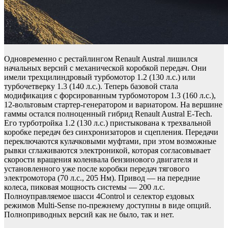
Одновременно с рестайлингом Renault Austral лишился
начальных версий с механической коробкой передач. Они
имели трехцилиндровый турбомотор 1.2 (130 л.с.) или
турбочетверку 1.3 (140 л.с.). Теперь базовой стала
модификация с форсированным турбомотором 1.3 (160 л.с.),
12-вольтовым стартер-генератором и вариатором. На вершине
гаммы остался полноценный гибрид Renault Austral E-Tech.
Его турботройка 1.2 (130 л.с.) пристыкована к трехвальной
коробке передач без синхронизаторов и сцепления. Передачи
переключаются кулачковыми муфтами, при этом возможные
рывки сглаживаются электроникой, которая согласовывает
скорости вращения коленвала бензинового двигателя и
установленного уже после коробки передач тягового
электромотора (70 л.с., 205 Нм). Привод — на передние
колеса, пиковая мощность системы — 200 л.с.
Полноуправляемое шасси 4Control и селектор ездовых
режимов Multi-Sense по-прежнему доступны в виде опций.
Полноприводных версий как не было, так и нет.