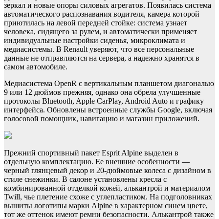
зеркал и новые опоры силовых агрегатов. Появилась система
автоматического распознавания водителя, камера которой
приютилась на левой передней стойке: система узнает
человека, сидящего за рулем, и автоматически применяет
индивидуальные настройки сиденья, микроклимата и
медиасистемы. В Renault уверяют, что все персональные
данные не отправляются на сервера, а надежно хранятся в
самом автомобиле.
Медиасистема OpenR с вертикальным планшетом диагональю
9 или 12 дюймов прежняя, однако она обрела улучшенные
протоколы Bluetooth, Apple CarPlay, Android Auto и графику
интерфейса. Обновлены встроенные службы Google, включая
голосовой помощник, навигацию и магазин приложений.
Прежний спортивный пакет Esprit Alpine выделен в
отдельную комплектацию. Ее внешние особенности —
черный глянцевый декор и 20-дюймовые колеса с дизайном в
стиле снежинки. В салоне установлены кресла с
комбинированной отделкой кожей, алькантрой и материалом
Twill, чье плетение схоже с углепластиком. На подголовниках
вышиты логотипы марки Alpine в характерном синем цвете,
тот же оттенок имеют ремни безопасности. Алькантрой также