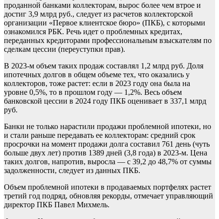
проданной банками коллекторам, вырос более чем втрое и
достиг 3,9 млрд руб., следует из расчетов коллекторской
организации «Первое клиентское бюро» (ПКБ), с которыми
ознакомился РБК. Речь идет о проблемных кредитах,
переданных кредиторами профессиональным взыскателям по
сделкам цессии (переуступки прав).
В 2023-м объем таких продаж составлял 1,2 млрд руб. Доля
ипотечных долгов в общем объеме тех, что оказались у
коллекторов, тоже растет: если в 2023 году она была на
уровне 0,5%, то в прошлом году — 1,2%. Весь объем
банковской цессии в 2024 году ПКБ оценивает в 337,1 млрд
руб.
Банки не только нарастили продажи проблемной ипотеки, но
и стали раньше передавать ее коллекторам: средний срок
просрочки на момент продажи долга составил 761 день (чуть
больше двух лет) против 1389 дней (3,8 года) в 2023-м. Цена
таких долгов, напротив, выросла — с 39,2 до 48,7% от суммы
задолженности, следует из данных ПКБ.
Объем проблемной ипотеки в продаваемых портфелях растет
третий год подряд, обновляя рекорды, отмечает управляющий
директор ПКБ Павел Михмель.