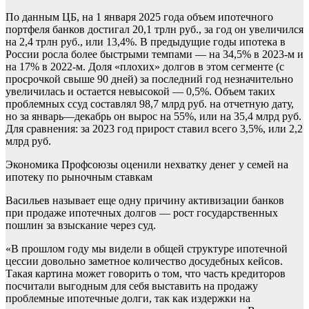
По данным ЦБ, на 1 января 2025 года объем ипотечного
портфеля банков достигал 20,1 трлн руб., за год он увеличился
на 2,4 трлн руб., или 13,4%. В предыдущие годы ипотека в
России росла более быстрыми темпами — на 34,5% в 2023-м и
на 17% в 2022-м. Доля «плохих» долгов в этом сегменте (с
просрочкой свыше 90 дней) за последний год незначительно
увеличилась и остается невысокой — 0,5%. Объем таких
проблемных ссуд составлял 98,7 млрд руб. на отчетную дату,
но за январь—декабрь он вырос на 55%, или на 35,4 млрд руб.
Для сравнения: за 2023 год прирост ставил всего 3,5%, или 2,2
млрд руб.
Экономика
Профсоюзы оценили нехватку денег у семей на
ипотеку по рыночным ставкам
Васильев называет еще одну причину активизации банков
при продаже ипотечных долгов — рост государственных
пошлин за взыскание через суд.
«В прошлом году мы видели в общей структуре ипотечной
цессии довольно заметное количество досудебных кейсов.
Такая картина может говорить о том, что часть кредиторов
посчитали выгодным для себя выставить на продажу
проблемные ипотечные долги, так как издержки на