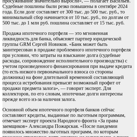
просуживание значительно выросли», — полагает Васильев.
Судебные пошлины были резко повышены в сентябре 2024
года. Если долг составляет от 300 тыс. до 500 тыс. руб., то
минимальный сбор начинается от 10 тыс. руб., по долгам от
500 тыс. до 1 млн руб. пошлина составляет от 15 тыс. руб.
Продажа ипотечного портфеля — это мгновенная
ликвидность для банка, объясняет партнер юридической
группы GRM Сергей Новиков. «Банк может быть
заинтересован в продаже проблемного ипотечного портфеля
при условии, что затраты на взыскание долга (судебные
расходы, сопровождение исполнительного производства) с
учетом произведенного финансирования при выдаче кредита
(то есть низкого первоначального взноса со стороны
должника) на фоне длительной временной составляющей
процесса истребования превысят возможный профит от
продажи предмета залога», — говорит эксперт. Для
коллекторов, по его словам, ипотечные долги интересны
прежде всего из-за наличия залога.
Основной объем ипотечного портфеля банков сейчас
составляют кредиты, выданные по льготным программам,
отмечает эксперт проекта Народного фронта «За права
заемщиков» Александра Пожарская. «После пандемии
появилось множество льготных программ, по которым