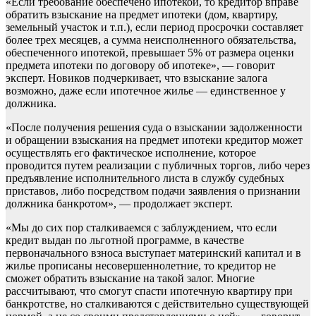
«Если требование обеспечено ипотекой, то кредитор вправе
обратить взыскание на предмет ипотеки (дом, квартиру,
земельный участок и т.п.), если период просрочки составляет
более трех месяцев, а сумма неисполненного обязательства,
обеспеченного ипотекой, превышает 5% от размера оценки
предмета ипотеки по договору об ипотеке», — говорит
эксперт. Новиков подчеркивает, что взыскание залога
возможно, даже если ипотечное жилье — единственное у
должника.
«После получения решения суда о взыскании задолженности
и обращении взыскания на предмет ипотеки кредитор может
осуществлять его фактическое исполнение, которое
проводится путем реализации с публичных торгов, либо через
предъявление исполнительного листа в службу судебных
приставов, либо посредством подачи заявления о признании
должника банкротом», — продолжает эксперт.
«Мы до сих пор сталкиваемся с заблуждением, что если
кредит выдан по льготной программе, в качестве
первоначального взноса выступает материнский капитал и в
жилье прописаны несовершеннолетние, то кредитор не
сможет обратить взыскание на такой залог. Многие
рассчитывают, что смогут спасти ипотечную квартиру при
банкротстве, но сталкиваются с действительно существующей