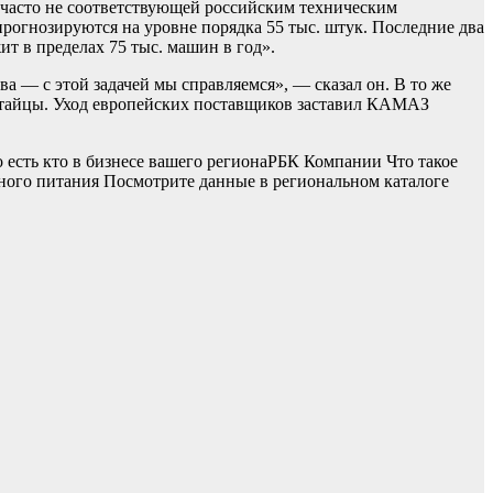
, часто не соответствующей российским техническим
прогнозируются на уровне порядка 55 тыс. штук. Последние два
т в пределах 75 тыс. машин в год».
а — с этой задачей мы справляемся», — сказал он. В то же
китайцы. Уход европейских поставщиков заставил КАМАЗ
есть кто в бизнесе вашего региона
РБК Компании Что такое
ого питания Посмотрите данные в региональном каталоге