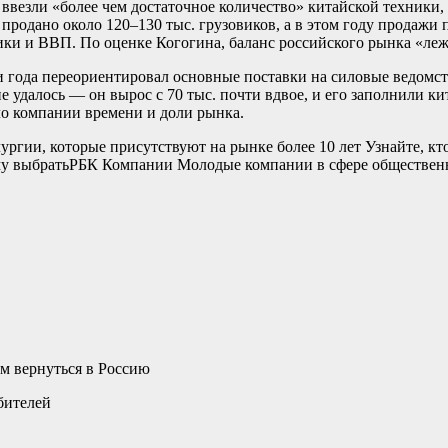
 ввезли «более чем достаточное количество» китайской техники
продано около 120–130 тыс. грузовиков, а в этом году продажи 
ики и ВВП. По оценке Когогина, баланс российского рынка «лежи
 года переориентировал основные поставки на силовые ведомств
 удалось — он вырос с 70 тыс. почти вдвое, и его заполнили 
ло компании времени и доли рынка.
ии, которые присутствуют на рынке более 10 лет Узнайте, кто 
му выбрать
РБК Компании Молодые компании в сфере общественн
м вернуться в Россию
бителей