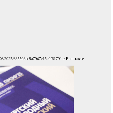
0/06/2025/685508ec9a7947e15c9f6179″ > Вконтакте