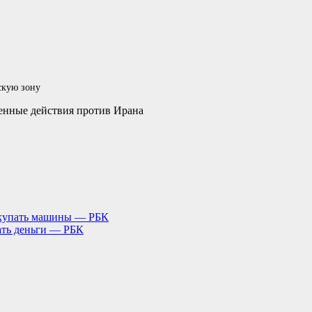
скую зону
енные действия против Ирана
окупать машины — РБК
вать деньги — РБК