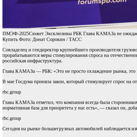
ПМЭФ-2025
Сюжет Эксклюзивы РБК
Глава КАМАЗа не ожидает
Купить
Фото: Донат Сорокин / ТАСС
Совладелец и гендиректор крупнейшего производителя грузов
прорабатываются меры стимулирования спроса на отечественный
российская инфраструктура.
Глава КАМАЗа — РБК: «Это не просто охлаждение рынка, это
В мае Госдума приняла закон, который стимулирует спрос на от
rbc.group
Глава КАМАЗа отметил, что компания всегда была сторонником
нормативная база для приоритета у нас есть», — сказал он, доб
rbc.group
Сегодня на рынке большегрузных автомобилей наблюдается изб