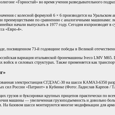
полигоне «Горностай» во время учения разведывательного подр
чения с колесной формулой 6 × 6 производится на Уральском ав
ыми преимуществами по сравнению с аналогичными машинами: лег
 линейки начали выпускать в 1977 году. Сегодня ихпроизводят 
са «Евро-4».
аде, посвященном 73-й годовщине победы в Великой отечествен
российская вариация итальянской бронемашины Iveco LMV M65. 
х войск и силовых структурах. Также применяется как транспорт
нг»
ированная электростанция СГДЭАС-30 на шасси КАМАЗ-6350 раз
ых сил России «Патриот» в Кубинке
(Фото: Ладислав Карпов / 
их грузов и буксировки крупных прицепов практически по всем 
чия машины — увеличенная грузоподъемность и довольно больш
. На базовом шасси монтируются многие модификации для арми