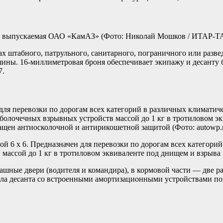
, выпускаемая ОАО «КамАЗ»
(Фото: Николай Мошков / ИТАР-Т
х штабного, патрульного, санитарного, пограничного или разв
шины. 16-миллиметровая броня обеспечивает экипажу и десанту 
7.
я перевозки по дорогам всех категорий в различных климатиче
болочечных взрывных устройств массой до 1 кг в тротиловом эк
ащен антиосколочной и антирикошетной защитой
(Фото: autowp.
ой 6 х 6. Предназначен для перевозки по дорогам всех категор
 массой до 1 кг в тротиловом эквиваленте под днищем и взрыва
ашные двери (водителя и командира), в кормовой части — две р
сла десанта со встроенными амортизационными устройствами поз