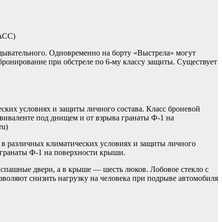
АСС)
едывательного. Одновременно на борту «Выстрела» могут
бронирование при обстреле по 6-му классу защиты. Существует
ских условиях и защиты личного состава. Класс броневой
виваленте под днищем и от взрыва гранаты Ф-1 на
ru)
ий в различных климатических условиях и защиты личного
 гранаты Ф-1 на поверхности крыши.
аспашные двери, а в крыше — шесть люков. Лобовое стекло с
воляют снизить нагрузку на человека при подрыве автомобиля