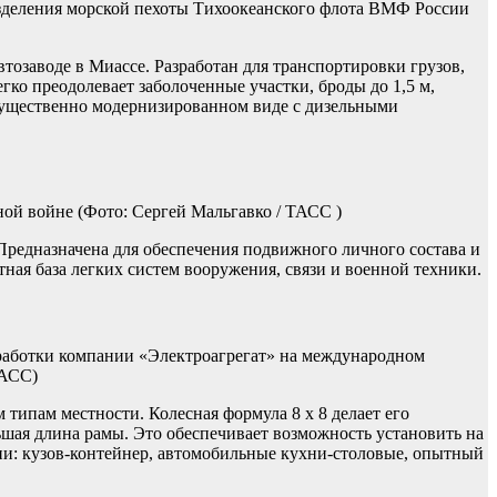
азделения морской пехоты Тихоокеанского флота ВМФ России
тозаводе в Миассе. Разработан для транспортировки грузов,
ко преодолевает заболоченные участки, броды до 1,5 м,
в существенно модернизированном виде с дизельными
ной войне
(Фото: Сергей Мальгавко / ТАСС )
Предназначена для обеспечения подвижного личного состава и
ная база легких систем вооружения, связи и военной техники.
работки компании «Электроагрегат» на международном
ТАСС)
типам местности. Колесная формула 8 х 8 делает его
ая длина рамы. Это обеспечивает возможность установить на
и: кузов-контейнер, автомобильные кухни-столовые, опытный