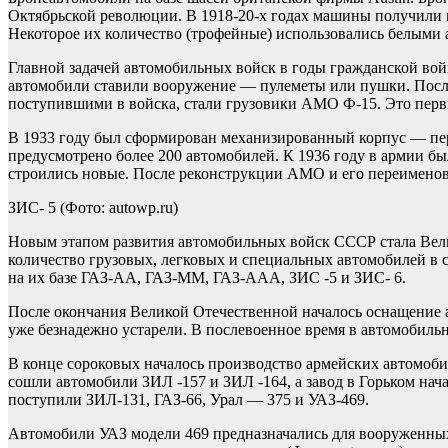
Октябрьской революции. В 1918-20-х годах машины получили 
Некоторое их количество (трофейные) использовались белыми
Главной задачей автомобильных войск в годы гражданской войн
автомобили ставили вооружение — пулеметы или пушки. Посл
поступившими в войска, стали грузовики АМО Ф-15. Это перв
В 1933 году был сформирован механизированный корпус — перв
предусмотрено более 200 автомобилей. К 1936 году в армии б
строились новые. После реконструкции АМО и его переименова
ЗИС- 5
(Фото: autowp.ru)
Новым этапом развития автомобильных войск СССР стала Вели
количество грузовых, легковых и специальных автомобилей в с
на их базе ГАЗ-АА, ГАЗ-ММ, ГАЗ-ААА, ЗИС -5 и ЗИС- 6.
После окончания Великой Отечественной началось оснащение
уже безнадежно устарели. В послевоенное время в автомобил
В конце сороковых началось производство армейских автомоби
сошли автомобили ЗИЛ -157 и ЗИЛ -164, а завод в Горьком на
поступили ЗИЛ-131, ГАЗ-66, Урал — 375 и УАЗ-469.
Автомобили УАЗ модели 469 предназначались для вооруженных