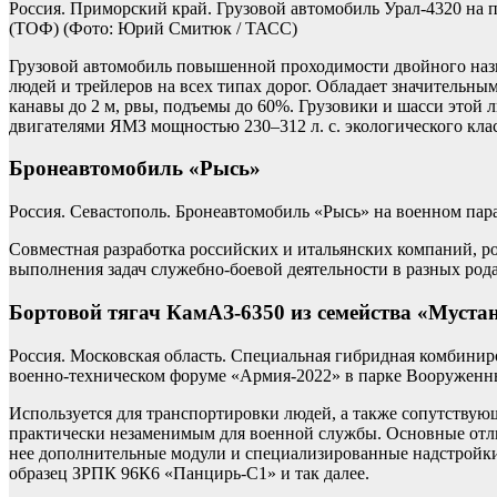
Россия. Приморский край. Грузовой автомобиль Урал-4320 на 
(ТОФ)
(Фото: Юрий Смитюк / ТАСС)
Грузовой автомобиль повышенной проходимости двойного назна
людей и трейлеров на всех типах дорог. Обладает значительн
канавы до 2 м, рвы, подъемы до 60%. Грузовики и шасси этой
двигателями ЯМЗ мощностью 230–312 л. с. экологического клас
Бронеавтомобиль «Рысь»
Россия. Севастополь. Бронеавтомобиль «Рысь» на военном пар
Совместная разработка российских и итальянских компаний, 
выполнения задач служебно-боевой деятельности в разных рода
Бортовой тягач КамАЗ-6350 из семейства «Муста
Россия. Московская область. Специальная гибридная комбин
военно-техническом форуме «Армия-2022» в парке Вооруженн
Используется для транспортировки людей, а также сопутствующ
практически незаменимым для военной службы. Основные отли
нее дополнительные модули и специализированные надстройки
образец ЗРПК 96К6 «Панцирь-С1» и так далее.