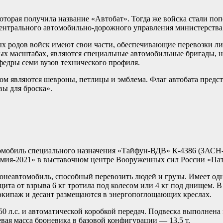
которая получила название «Автобат». Тогда же войска стали п
Центрального автомобильно-дорожного управления министерств
ых родов войск имеют свои части, обеспечивающие перевозки л
ых масштабах, являются специальные автомобильные бригады, н
федры семи вузов технического профиля.
ом являются шевроны, петлицы и эмблема. Флаг автобата предст
вы для броска».
омобиль специального назначения «Тайфун-ВДВ» К-4386 (ЗАСН-
мия-2021» в выставочном центре Вооруженных сил России «Пат
онеавтомобиль, способный перевозить людей и грузы. Имеет о
ита от взрыва 6 кг тротила под колесом или 4 кг под днищем. 
 экипаж и десант размещаются в энергопоглощающих креслах.
 л.с. и автоматической коробкой передач. Подвеска выполнена
евая масса броневика в базовой конфигурации — 13,5 т.