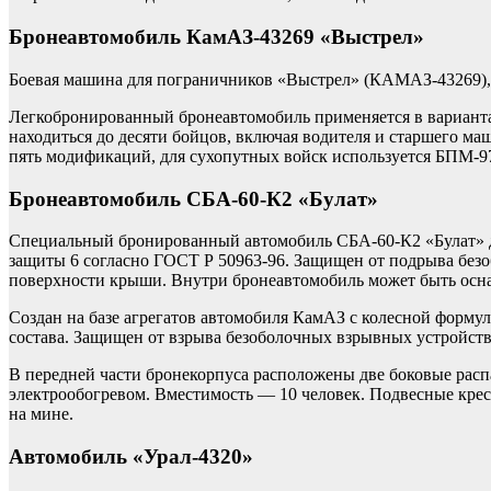
Бронеавтомобиль КамАЗ-43269 «Выстрел»
Боевая машина для пограничников «Выстрел» (КАМАЗ-43269)
Легкобронированный бронеавтомобиль применяется в варианта
находиться до десяти бойцов, включая водителя и старшего ма
пять модификаций, для сухопутных войск используется БПМ-9
Бронеавтомобиль СБА-60-К2 «Булат»
Специальный бронированный автомобиль СБА-60-К2 «Булат» дл
защиты 6 согласно ГОСТ Р 50963-96. Защищен от подрыва безо
поверхности крыши. Внутри бронеавтомобиль может быть осн
Создан на базе агрегатов автомобиля КамАЗ с колесной формул
состава. Защищен от взрыва безоболочных взрывных устройств
В передней части бронекорпуса расположены две боковые расп
электрообогревом. Вместимость — 10 человек. Подвесные кре
на мине.
Автомобиль «Урал-4320»