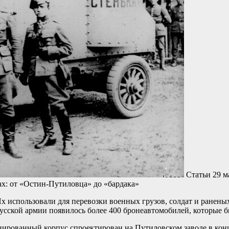
Статьи
29 м
х: от «Остин-Путиловца» до «бардака»
 использовали для перевозки военных грузов, солдат и раненых
русской армии появилось более 400 бронеавтомобилей, которые б
ированный корпус спроектирован на Путиловском заводе в конце