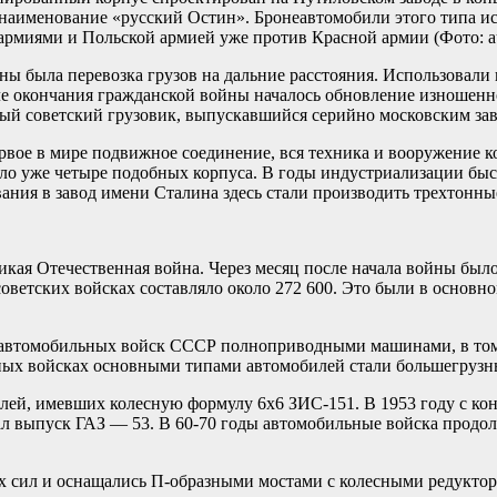
наименование «русский Остин». Бронеавтомобили этого типа и
 армиями и Польской армией уже против Красной армии
(Фото: a
ы была перевозка грузов на дальние расстояния. Использовали 
е окончания гражданской войны началось обновление изношен
ый советский грузовик, выпускавшийся серийно московским за
ое в мире подвижное соединение, вся техника и вооружение ко
ыло уже четыре подобных корпуса. В годы индустриализации бы
ния в завод имени Сталина здесь стали производить трехтонны
кая Отечественная война. Через месяц после начала войны был
оветских войсках составляло около 272 600. Это были в основн
 автомобильных войск СССР полноприводными машинами, в том 
ьных войсках основными типами автомобилей стали большегрузн
лей, имевших колесную формулу 6х6 ЗИС-151. В 1953 году с ко
чал выпуск ГАЗ — 53. В 60-70 годы автомобильные войска продо
 сил и оснащались П-образными мостами с колесными редуктор