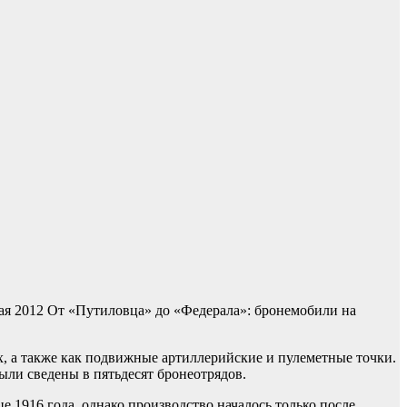
ая 2012
От «Путиловца» до «Федерала»: бронемобили на
, а также как подвижные артиллерийские и пулеметные точки.
ыли сведены в пятьдесят бронеотрядов.
 1916 года, однако производство началось только после