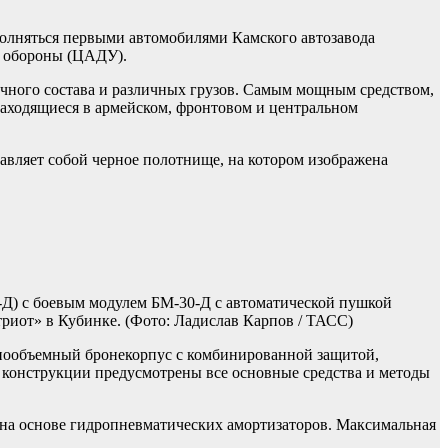
ополняться первыми автомобилями Камского автозавода
а обороны (ЦАДУ).
ичного состава и различных грузов. Самым мощным средством,
аходящиеся в армейском, фронтовом и центральном
авляет собой черное полотнище, на котором изображена
Д) с боевым модулем БМ-30-Д с автоматической пушкой
риот» в Кубинке.
(Фото: Ладислав Карпов / ТАСС)
днообъемный бронекорпус с комбинированной защитой,
В конструкции предусмотрены все основные средства и методы
 на основе гидропневматических амортизаторов. Максимальная