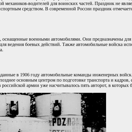
ой механиков-водителей для воинских частей. Праздник не явл
спортным средством. В современной России праздник отмечаетс
, оснащенные военными автомобилями. Они предназначены для т
 для ведения боевых действий. Также автомобильные войска исп
а.
анные в 1906 году автомобильные команды инженерных войск. Ч
зднее основным центром по подготовке транспорта и кадров, сп
российской армии уже насчитывалось пять авторот, в которых б