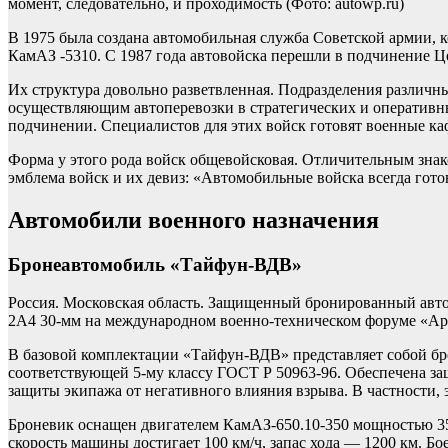
момент, следовательно, и проходимость
(Фото: autowp.ru)
В 1975 была создана автомобильная служба Советской армии, 
КамАЗ -5310. С 1987 года автовойска перешли в подчинение 
Их структура довольно разветвленная. Подразделения различн
осуществляющим автоперевозки в стратегических и оперативн
подчинении. Специалистов для этих войск готовят военные ка
Форма у этого рода войск общевойсковая. Отличительным знак
эмблема войск и их девиз: «Автомобильные войска всегда гото
Автомобили военного назначения
Бронеавтомобиль «Тайфун-ВДВ»
Россия. Московская область. Защищенный бронированный авт
2А4 30-мм на международном военно-техническом форуме «Ар
В базовой комплектации «Тайфун-ВДВ» представляет собой бр
соответствующей 5-му классу ГОСТ Р 50963-96. Обеспечена защ
защиты экипажа от негативного влияния взрыва. В частности,
Броневик оснащен двигателем КамАЗ-650.10-350 мощностью 350
скорость машины достигает 100 км/ч, запас хода — 1200 км. Бо