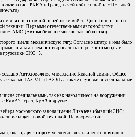
спользовались РККА в Гражданской войне и войне с Польшей.
utowp.ru)
их и для оперативной переброски войск. Достаточно часто на
ной техники. Первыми отечественными автомобилями,
водом АМО (Автомобильное московское общество).
торого имели механическую тягу. Согласно штату, в нем было
стрыми темпами реконструировались старые автозаводы и
е грузовики ЗИС- 5.
о создано Автодорожное управление Красной армии. Общее
ом легковые ГАЗ-М1 и ГАЗ-61, а также грузовые и специальные
числе специальными, так как находящиеся на вооружении
ые КамАЗ, Урал, КрАЗ и другие.
нвейера московского завода имени Лихачева (бывший ЗИС)
лжали оснащать новой техникой. На вооружение
ами, благодаря которым увеличивался клиренс и крутящий