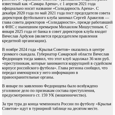
известный как «Самара Арена», с 1 апреля 2021 года
официально носит название «Солидарность Арена». С
декабря 2020 года по май 2021 года пост председателя совета
директоров футбольного клуба занимал Сергей Аракелов —
глава совета директоров «Солидарности», прежде работавший
в ФНС с нынешним премьером Михаилом Мишустиным. С
января 2025 года от банка в совет директоров клуба входит
Вячеслав Арбузов (является председателем правления
кредитной организации).
В ноябре 2024 года «Крылья Советов» оказались в центре
громкого скандала. Губернатор Самарской области Вячеслав
Федорищев тогда заявил, что этот клуб задолжал 36 млн руб.
«преступникам, которые занимаются коррупцией в судейском
корпусе российского футбола». Глава региона сообщил, что
передал имеющуюся у него информацию в
правоохранительные органы.
В январе по заявлению Федорищева было возбуждено
уголовное дело по признакам состава преступления,
предусмотренного ст. 159 УК (мошенничество).
За три тура до конца чемпионата России по футболу «Крылья
Советов» идут в турнирной таблице на десятом месте.