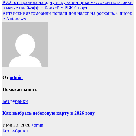
КХЛ отстранила на одну игру зачинщика массовой потасовки
в матче плей-офф :: Хоккей :: РБК Спорт
Китайские автомобили попали под налог на роскошь. Список
:: Autonews
От
admin
Похожая запись
Без рубрики
Как выбрать дебетовую карту в 2026 году
Июл 22, 2026
admin
Без рубрики