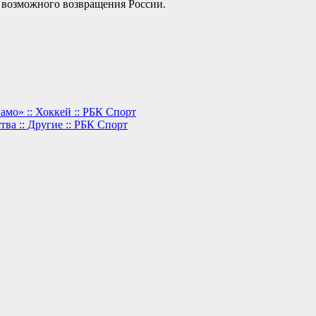
 возможного возвращения России.
мо» :: Хоккей :: РБК Спорт
ва :: Другие :: РБК Спорт