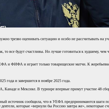
нужно трезво оценивать ситуацию и особо не рассчитывать на у
к, то все будут счастливы. Но лучше готовиться к худшему, чем ч
УЕФА и ФИФА и играет только товарищеские матчи. К жеребьевке
25 года и завершится в ноябре 2025 года.
А, Канаде и Мексике. В турнире впервые примут участие 48 сб
вленный источник сообщила, что в УЕФА предпринимаются шаги 
еятели, которые «вернули бы Россию завтра же», некоторые счи