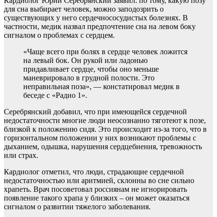
Кардиолог Юрий Серебрянский заявил: по тому, какую позу
для сна выбирает
человек, можно заподозрить о
существующих у него сердечнососудистых болезнях. В
частности, медик назвал предпочтение сна на левом боку
сигналом о проблемах с сердцем.
«Чаще всего при болях в сердце человек ложится
на левый бок. Он рукой или ладонью
придавливает сердце, чтобы оно меньше
маневрировало в грудной полости. Это
неправильная поза», — констатировал медик в
беседе с «Радио 1».
Серебрянский добавил, что при имеющейся сердечной
недостаточности многие люди неосознанно тяготеют к позе,
близкой к положению сидя. Это происходит из-за того, что в
горизонтальном положении у них возникают проблемы с
дыханием, одышка, нарушения сердцебиения, тревожность
или страх.
Кардиолог отметил, что люди, страдающие сердечной
недостаточностью или аритмией, склонны во сне сильно
храпеть. Врач посоветовал россиянам не игнорировать
появление такого храпа у близких – он может оказаться
сигналом о развитии тяжелого заболевания.