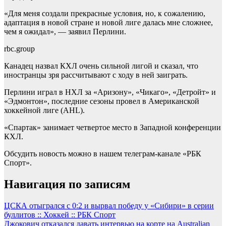
«Для меня создали прекрасные условия, но, к сожалению,
адаптация в новой стране и новой лиге далась мне сложнее,
чем я ожидал», — заявил Перлини.
rbc.group
Канадец назвал КХЛ очень сильной лигой и сказал, что
иностранцы зря рассчитывают с ходу в ней заиграть.
Перлини играл в НХЛ за «Аризону», «Чикаго», «Детройт» и
«Эдмонтон», последние сезоны провел в Американской
хоккейной лиге (AHL).
«Спартак» занимает четвертое место в Западной конференции
КХЛ.
Обсудить новость можно в нашем телеграм-канале «РБК
Спорт».
Навигация по записям
ЦСКА отыгрался с 0:2 и вырвал победу у «Сибири» в серии
буллитов :: Хоккей :: РБК Спорт
Джокович отказался давать интервью на корте на Australian