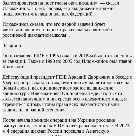
баллотироваться на пост главы организации», — сказал
Илюмжинов. По его словам, его выдвижение должны
поддержать пять национальных федераций.
Илюмжинов сказал, что его первой задачей будет
«восстановление в полных правах славы советской и
российской шахматной школы».
rbc.group
Он возглавлял FIDE с 1995 года, а в 2018-м был отстранен из-
за санкций. Также с 1993 по 2005 год Илюмжинов был главой
Калмыкии.
Действующий президент FIDE Аркадий Дворкович в беседе с
Vsеprosport рассказал о том, будет ли сам баллотироваться на
новый срок и как оценивает возможное выдвижение
кандидатуры Илюмжинова. Он пообещал «делать то, что
является наилучшим в интересах всего шахматного мира, и
стремиться к тому, чтобы права всех шахматистов были
защищены в равной степени».
После начала военной операции на Украине россияне
выступают на турнирах FIDE в нейтральном статусе. В 2023-
м Федерация шахмат России перешла в Азиатскую