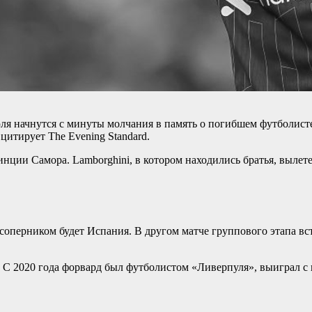
ля начнутся с минуты молчания в память о погибшем футболисте
итирует The Evening Standard.
ции Самора. Lamborghini, в котором находились братья, вылетел
оперником будет Испания. В другом матче группового этапа вст
. С 2020 года форвард был футболистом «Ливерпуля», выиграл с