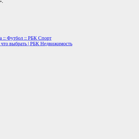
».
:: Футбол :: РБК Спорт
: что выбрать | РБК Недвижимость