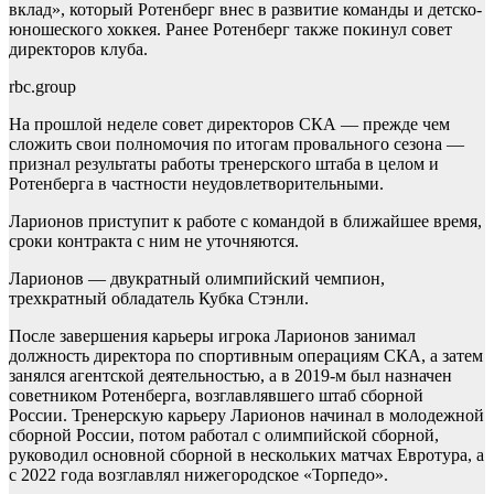
вклад», который Ротенберг внес в развитие команды и детско-
юношеского хоккея. Ранее Ротенберг также покинул совет
директоров клуба.
rbc.group
На прошлой неделе совет директоров СКА — прежде чем
сложить свои полномочия по итогам провального сезона —
признал результаты работы тренерского штаба в целом и
Ротенберга в частности неудовлетворительными.
Ларионов приступит к работе с командой в ближайшее время,
сроки контракта с ним не уточняются.
Ларионов — двукратный олимпийский чемпион,
трехкратный обладатель Кубка Стэнли.
После завершения карьеры игрока Ларионов занимал
должность директора по спортивным операциям СКА, а затем
занялся агентской деятельностью, а в 2019-м был назначен
советником Ротенберга, возглавлявшего штаб сборной
России. Тренерскую карьеру Ларионов начинал в молодежной
сборной России, потом работал с олимпийской сборной,
руководил основной сборной в нескольких матчах Евротура, а
с 2022 года возглавлял нижегородское «Торпедо».