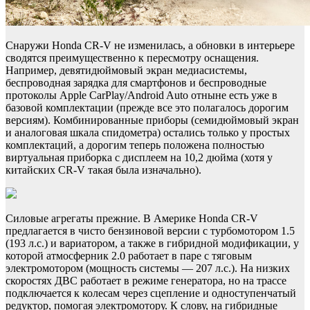
Снаружи Honda CR-V не изменилась, а обновки в интерьере
сводятся преимущественно к пересмотру оснащения.
Например, девятидюймовый экран медиасистемы,
беспроводная зарядка для смартфонов и беспроводные
протоколы Apple CarPlay/Android Auto отныне есть уже в
базовой комплектации (прежде все это полагалось дорогим
версиям). Комбинированные приборы (семидюймовый экран
и аналоговая шкала спидометра) остались только у простых
комплектаций, а дорогим теперь положена полностью
виртуальная приборка с дисплеем на 10,2 дюйма (хотя у
китайских CR-V такая была изначально).
Силовые агрегаты прежние. В Америке Honda CR-V
предлагается в чисто бензиновой версии с турбомотором 1.5
(193 л.с.) и вариатором, а также в гибридной модификации, у
которой атмосферник 2.0 работает в паре с тяговым
электромотором (мощность системы — 207 л.с.). На низких
скоростях ДВС работает в режиме генератора, но на трассе
подключается к колесам через сцепление и одноступенчатый
редуктор, помогая электромотору. К слову, на гибридные