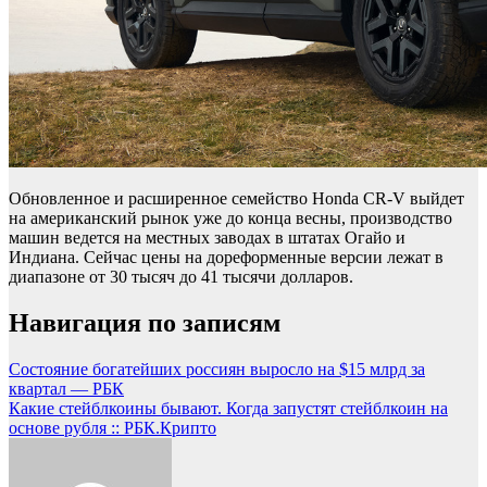
Обновленное и расширенное семейство Honda CR-V выйдет
на американский рынок уже до конца весны, производство
машин ведется на местных заводах в штатах Огайо и
Индиана. Сейчас цены на дореформенные версии лежат в
диапазоне от 30 тысяч до 41 тысячи долларов.
Навигация по записям
Состояние богатейших россиян выросло на $15 млрд за
квартал — РБК
Какие стейблкоины бывают. Когда запустят стейблкоин на
основе рубля :: РБК.Крипто