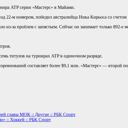
рнира ATP серии «Мастерс» в Майами.
д 22-м номером, победил австралийца Ника Кирьоса со счетом 7:6
о из-за проблем с запястьем. Сейчас он занимает только 892-е 
тров.
 семь титулов на турнирах ATP в одиночном разряде.
соревнований составляет более $9,1 млн. «Мастерс» — второй 
ей главы МОК :: Другие :: РБК Спорт
» :: Хоккей :: РБК Спорт