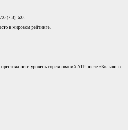
 (7:3), 6:0.
место в мировом рейтинге.
по престижности уровень соревнований ATP после «Большого