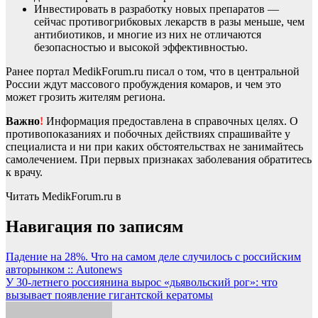
Инвестировать в разработку новых препаратов —
сейчас противогрибковых лекарств в разы меньше, чем
антибиотиков, и многие из них не отличаются
безопасностью и высокой эффективностью.
Ранее портал MedikForum.ru писал о том, что в центральной
России ждут массового пробуждения комаров, и чем это
может грозить жителям региона.
Важно
!
Информация предоставлена в справочных целях. О
противопоказаниях и побочных действиях спрашивайте у
специалиста и ни при каких обстоятельствах не занимайтесь
самолечением. При первых признаках заболевания обратитесь
к врачу.
Читать MedikForum.ru в
Навигация по записям
Падение на 28%. Что на самом деле случилось с российским
авторынком :: Autonews
У 30-летнего россиянина вырос «дьявольский рог»: что
вызывает появление гигантской кератомы