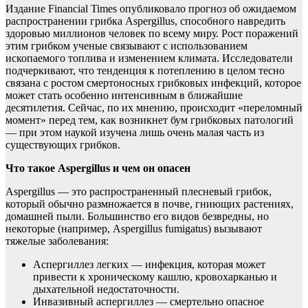
Издание
Financial Times опубликовало прогноз об ожидаемом
распространении грибка Aspergillus, способного навредить
здоровью миллионов человек по всему миру. Рост поражений
этим грибком ученые связывают с использованием
ископаемого топлива и изменением климата. Исследователи
подчеркивают, что тенденция к потеплению в целом тесно
связана с ростом смертоносных грибковых инфекций, которое
может стать особенно интенсивным в ближайшие
десятилетия. Сейчас, по их мнению, происходит «переломный
момент» перед тем, как возникнет бум грибковых патологий
— при этом наукой изучена лишь очень малая часть из
существующих грибков.
Что такое Aspergillus и чем он опасен
Aspergillus — это распространенный плесневый грибок,
который обычно размножается в почве, гниющих растениях,
домашней пыли. Большинство его видов безвредны, но
некоторые (например, Aspergillus fumigatus) вызывают
тяжелые заболевания:
Аспергиллез легких — инфекция, которая может
привести к хроническому кашлю, кровохарканью и
дыхательной недостаточности.
Инвазивный аспергиллез — смертельно опасное