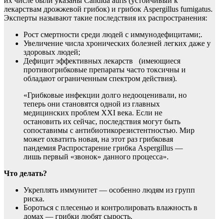
их числе были указаны Candida auris (устойчивый к
лекарствам дрожжевой грибок) и грибок Aspergillus fumigatus.
Эксперты называют такие последствия их распространения:
Рост смертности среди людей с иммунодефицитами;.
Увеличение числа хронических болезней легких даже у
здоровых людей;
Дефицит эффективных лекарств (имеющиеся
противогрибковые препараты часто токсичны и
обладают ограниченным спектром действия).
«Грибковые инфекции долго недооценивали, но
теперь они становятся одной из главных
медицинских проблем XXI века. Если не
остановить их сейчас, последствия могут быть
сопоставимы с антибиотикорезистентностью. Мир
может охватить новая, на этот раз грибковая
пандемия Распростарение грибка Aspergillus —
лишь первый «звонок» данного процесса».
Что делать?
Укреплять иммунитет — особенно людям из групп
риска.
Бороться с плесенью и контролировать влажность в
домах — грибки любят сырость.