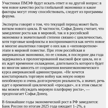
Участники ПМЭФ будут искать ответ и на другой вопрос: в
чем новое качество роста глобальной экономики и какие
факторы могут этому способствовать, следует из программы
форума.
Эксперты говорят о том, что текущий период может быть
витком нового цикла. В частности, Софья Донец считает, что
замедление роста как в мировой, так и в российской
экономике в значительной степени связано с цикличностью,
хотя торговые конфликты и воспринимаются как нечто новое
и многие аналитики говорят о них как о «неповоротном»
этапе в мировой повестке. При этом российская и
американская экономики, по ее словам, в последние два года
задержались в пролонгированной высокой фазе цикла, но и
их ждет временное охлаждение, длительность которого будет
во многом зависеть от сохранения внешнеэкономического
курса американской администрации. «Не хочется
констатировать торговую войну как некую новую
неизбежную и очень долгосрочную реальность, а значит, речь
идет о временной циклической «просадке», и в этом смысле
мы можем обсуждать мировую платформу роста», —
предполагает Софья Донец.
В ближайшие годы экономический рост в РФ замедлится:
Банк России по итогам 2025 года ожидает 1–2%, а