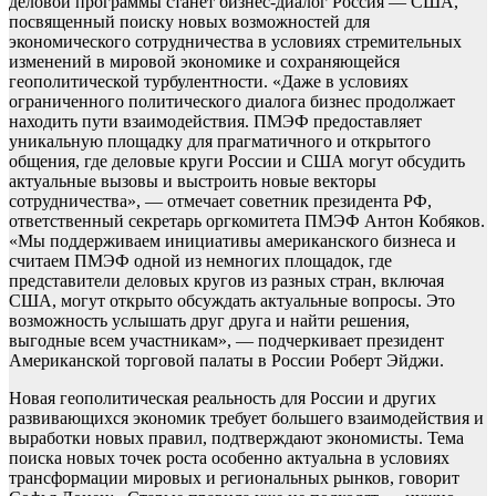
деловой программы станет бизнес-диалог Россия — США,
посвященный поиску новых возможностей для
экономического сотрудничества в условиях стремительных
изменений в мировой экономике и сохраняющейся
геополитической турбулентности. «Даже в условиях
ограниченного политического диалога бизнес продолжает
находить пути взаимодействия. ПМЭФ предоставляет
уникальную площадку для прагматичного и открытого
общения, где деловые круги России и США могут обсудить
актуальные вызовы и выстроить новые векторы
сотрудничества», — отмечает советник президента РФ,
ответственный секретарь оргкомитета ПМЭФ Антон Кобяков.
«Мы поддерживаем инициативы американского бизнеса и
считаем ПМЭФ одной из немногих площадок, где
представители деловых кругов из разных стран, включая
США, могут открыто обсуждать актуальные вопросы. Это
возможность услышать друг друга и найти решения,
выгодные всем участникам», — подчеркивает президент
Американской торговой палаты в России Роберт Эйджи.
Новая геополитическая реальность для России и других
развивающихся экономик требует большего взаимодействия и
выработки новых правил, подтверждают экономисты. Тема
поиска новых точек роста особенно актуальна в условиях
трансформации мировых и региональных рынков, говорит