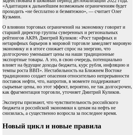
задействована в шоковый период деглобализации 2022 года.
«Адаптация к дальнейшим возможным ограничениям будет
проходить «не бесплатно и безмятежно», — считает Олег
Кузьмин.
О влиянии торговых ограничений на экономику говорит и
старший директор группы суверенных и региональных
рейтингов АКРА Дмитрий Куликов: «Рост тарифных и
нетарифных барьеров в мировой торговле замедляет мировую
экономику и в итоге снижает спрос на энергию, что
долгосрочно уменьшает цены на наши традиционные
экспортные товары. А это, в свою очередь, потенциально
влияет на будущие доходы бюджета, курс рубля, инфляцию и
темпы роста ВВП». Нестабильность на Ближнем Востоке
традиционно создает опасения относительно непрерывности
поставок нефти, что, напротив, в моменте поддерживает
сырьевые цены, но этот эффект, вероятно, не так долгосрочен,
как фрагментация торговли, уточняет Дмитрий Куликов.
Эксперты признают, что чувствительность российского
бюджета и российской экономики к ценам на нефть не
снизилась, а существенно возросла за последнее время.
Новый цикл и новые правила