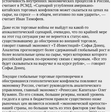
устойчивость внутренних экономических процессов в России,
считают в РСМД. «Сценарий углубления американо-
китайских торговых конфликтов может сказаться на ценах на
сырье, на спросе — в общем, негативно по нам ударить», —
считает Иван Тимофеев.
Даже если торговые войны не выйдут на какой-то
апокалиптический сценарий, очевидно, что по крайней мере
на этот год ситуация уже не вернется к статус-кво,
существовавшему до обострения во внешней торговле,
говорит главный экономист «Т-Инвестиций» Софья Донец.
Аналитик прогнозирует более сдержанный глобальный рост и
более волатильные цены на сырье, через котировки которого
российский рынок по-прежнему связан с мировым. «Все это
будет сказываться на выручке и на курсе рубля», — говорит
Софья Донец.
Текущие глобальные торговые противоречия и
обострившиеся геополитические конфликты повлияют на
экономику России, считает руководитель аналитического
управления, главный экономист «Ренессанс Капитала» Олег
Кузьмин. По его словам, большие резервы, низкий уровень
госдолга и цена в бюджетном правиле существенно ниже
рыночных цен являются основой «экономической крепости»
нашей страны, но большая часть из этих факторов уже была