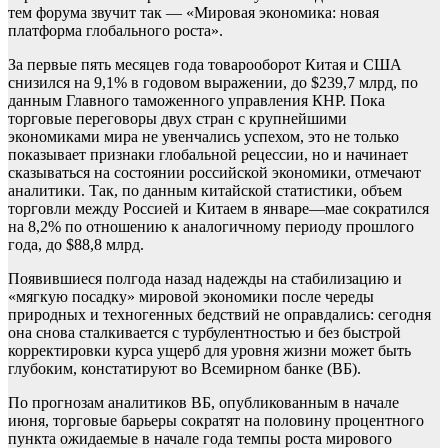
тем форума звучит так — «Мировая экономика: новая
платформа глобального роста».
За первые пять месяцев года товарооборот Китая и США
снизился на 9,1% в годовом выражении, до $239,7 млрд, по
данным Главного таможенного управления КНР. Пока
торговые переговоры двух стран с крупнейшими
экономиками мира не увенчались успехом, это не только
показывает признаки глобальной рецессии, но и начинает
сказываться на состоянии российской экономики, отмечают
аналитики. Так, по данным китайской статистики, объем
торговли между Россией и Китаем в январе—мае сократился
на 8,2% по отношению к аналогичному периоду прошлого
года, до $88,8 млрд.
Появившиеся полгода назад надежды на стабилизацию и
«мягкую посадку» мировой экономики после череды
природных и техногенных бедствий не оправдались: сегодня
она снова сталкивается с турбулентностью и без быстрой
корректировки курса ущерб для уровня жизни может быть
глубоким, констатируют во Всемирном банке (ВБ).
По прогнозам аналитиков ВБ, опубликованным в начале
июня, торговые барьеры сократят на половину процентного
пункта ожидаемые в начале года темпы роста мирового