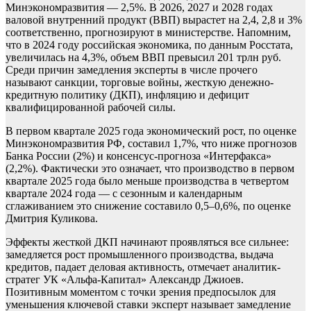
Минэкономразвития — 2,5%. В 2026, 2027 и 2028 годах
валовой внутренний продукт (ВВП) вырастет на 2,4, 2,8 и 3%
соответственно, прогнозируют в министерстве. Напомним,
что в 2024 году российская экономика, по данным Росстата,
увеличилась на 4,3%, объем ВВП превысил 201 трлн руб.
Среди причин замедления эксперты в числе прочего
называют санкции, торговые войны, жесткую денежно-
кредитную политику (ДКП), инфляцию и дефицит
квалифицированной рабочей силы.
В первом квартале 2025 года экономический рост, по оценке
Минэкономразвития РФ, составил 1,7%, что ниже прогнозов
Банка России (2%) и консенсус-прогноза «Интерфакса»
(2,2%). Фактически это означает, что производство в первом
квартале 2025 года было меньше производства в четвертом
квартале 2024 года — с сезонным и календарным
сглаживанием это снижение составило 0,5–0,6%, по оценке
Дмитрия Куликова.
Эффекты жесткой ДКП начинают проявляться все сильнее:
замедляется рост промышленного производства, выдача
кредитов, падает деловая активность, отмечает аналитик-
стратег УК «Альфа-Капитал» Александр Джиоев.
Позитивным моментом с точки зрения предпосылок для
уменьшения ключевой ставки эксперт называет замедление