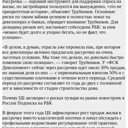
Рассрочка — хороший инструмент для поддержки спроса на
жилье, но застройщики пользуются им вынужденно, «это не
приоритетная история», объясняет Трубников. Основные
риски по таким займам целиком и полностью лежат на
девелоперах и банках, обращает внимание Трубников. Для
дольщика рисков нет, настаивает собеседник РБК: за ним
«можно будет долго и упорно бегать, но не факт, что
успешно».
«В целом, я думаю, отрасль уже пережила пик, при котором
все девелоперы активно предлагали рассрочки на очень
льготных условиях. Мы тоже это делали, но довольно быстро
поменяли свою позицию», — говорит Трубников. У «ФСК
Девелопмент» сейчас через рассрочки идет около 30% продаж,
но львиная доля из них — с первоначальным взносом 50% и с
существенными платежами в течение всего периода. Средний
период по рассрочке составляет от года до двух с половиной
лет в зависимости от стадии строительства дома.
Почему ЦБ заговорил о рисках пузыря на рынке новостроек в
России
Подписка на РБК
В феврале этого года ЦБ зафиксировал рост продаж жилья в
рассрочку вместо классической ипотеки и начал обсуждать с
профильными ведомствами регулирование этой практики.