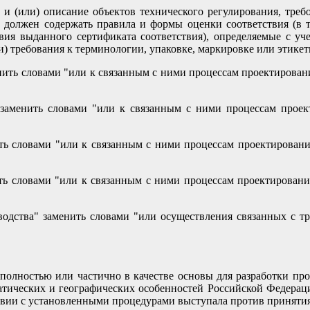
 и (или) описание объектов технического регулирования, тре
т должен содержать правила и формы оценки соответствия (в т
вия выданного сертификата соответствия), определяемые с уч
) требования к терминологии, упаковке, маркировке или этикет
енить словами "или к связанным с ними процессам проектировани
 заменить словами "или к связанным с ними процессам проект
ить словами "или к связанным с ними процессам проектирования
ить словами "или к связанным с ними процессам проектирования
зводства" заменить словами "или осуществления связанных с 
олностью или частично в качестве основы для разработки прое
тических и географических особенностей Российской Федераци
твии с установленными процедурами выступала против приняти