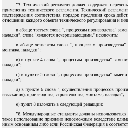
"3. Технический регламент должен содержать перечень
применения технического регламента. Технический регламен
подтверждения соответствия, порядок продления срока дейст
отношении каждого объекта технического регулирования и (или
в абзаце третьем слова ", процессам производства" зам
наладки", слова "являются исчерпывающими," исключить;
в абзаце четвертом слова ", процессам производства"
монтажа, наладки";
в) в пункте 4 слова ", процессам производства" замен
наладки";
г) в пункте 5 слова ", процессам производства" замен
наладки";
д) в пункте 6 слова ", осуществления процессов прои
изыскания), производства, строительства, монтажа, наладки";
е) пункт 8 изложить в следующей редакции:
"8. Международные стандарты должны использоваться п
такое использование признано невозможным вследствие клима
иным основаниям либо если Российская Федерация в соответс