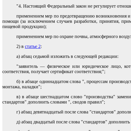
"4. Настоящий Федеральный закон не регулирует отноше
применением мер по предотвращению возникновения и 
помощи (за исключением случаев разработки, принятия, при
пищевой продукции);
применением мер по охране почвы, атмосферного воздух
2) в
статье 2
:
а) абзац седьмой изложить в следующей редакции:
"заявитель — физическое или юридическое лицо, кот
соответствия, получает сертификат соответствия;";
б) в абзаце одиннадцатом слова ", процессам производ
монтажа, наладки";
в) в абзаце шестнадцатом слово "производства" замени
стандартов" дополнить словами ", сводов правил";
г) абзац девятнадцатый после слова "стандартов" дополн
д) абзац двадцатый после слова "стандартов" дополнить 