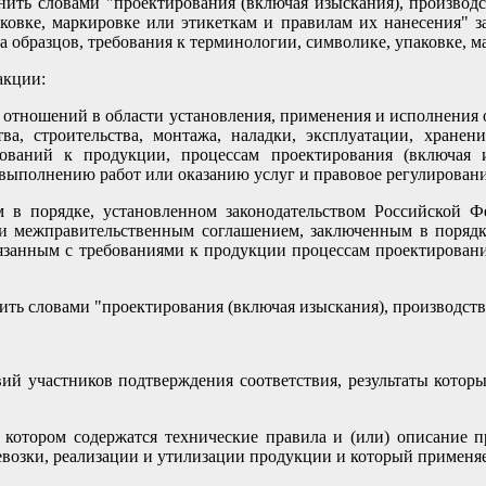
енить словами "проектирования (включая изыскания), производс
аковке, маркировке или этикеткам и правилам их нанесения" з
 образцов, требования к терминологии, символике, упаковке, м
акции:
 отношений в области установления, применения и исполнения 
ва, строительства, монтажа, наладки, эксплуатации, хранен
ваний к продукции, процессам проектирования (включая изы
 выполнению работ или оказанию услуг и правовое регулировани
м в порядке, установленном законодательством Российской 
ли межправительственным соглашением, заключенным в порядке
вязанным с требованиями к продукции процессам проектирования
нить словами "проектирования (включая изыскания), производства
ий участников подтверждения соответствия, результаты которы
 котором содержатся технические правила и (или) описание п
ревозки, реализации и утилизации продукции и который применяе