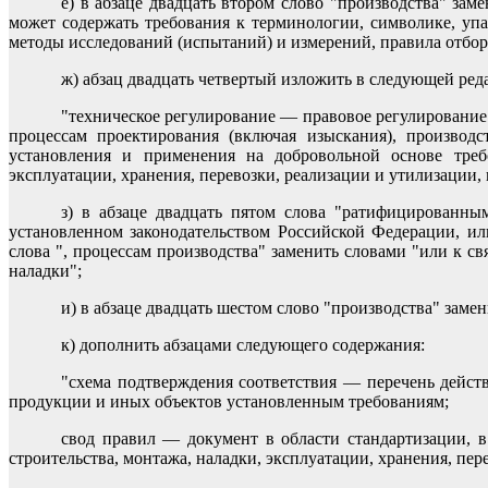
е) в абзаце двадцать втором слово "производства" зам
может содержать требования к терминологии, символике, уп
методы исследований (испытаний) и измерений, правила отбора
ж) абзац двадцать четвертый изложить в следующей ред
"техническое регулирование — правовое регулирование
процессам проектирования (включая изыскания), производст
установления и применения на добровольной основе требо
эксплуатации, хранения, перевозки, реализации и утилизации,
з) в абзаце двадцать пятом слова "ратифицированны
установленном законодательством Российской Федерации, и
слова ", процессам производства" заменить словами "или к с
наладки";
и) в абзаце двадцать шестом слово "производства" заме
к) дополнить абзацами следующего содержания:
"схема подтверждения соответствия — перечень действ
продукции и иных объектов установленным требованиям;
свод правил — документ в области стандартизации, в
строительства, монтажа, наладки, эксплуатации, хранения, пе