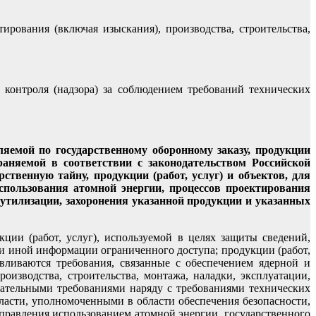
ирования (включая изыскания), производства, строительства,
 контроля (надзора) за соблюдением требований технических
ляемой по государственному оборонному заказу, продукции
раняемой в соответствии с законодательством Российской
ственную тайну, продукции (работ, услуг) и объектов, для
спользования атомной энергии, процессов проектирования
, утилизации, захоронения указанной продукции и указанных
кции (работ, услуг), используемой в целях защиты сведений,
и иной информации ограниченного доступа; продукции (работ,
авливаются требования, связанные с обеспечением ядерной и
оизводства, строительства, монтажа, наладки, эксплуатации,
язательными требованиями наряду с требованиями технических
ласти, уполномоченными в области обеспечения безопасности,
правления использованием атомной энергии, государственного