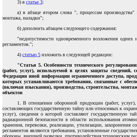
3) в
статье 3
:
а) в абзаце втором слова ", процессам производства"
монтажа, наладки";
б) дополнить абзацем следующего содержания:
"недопустимости одновременного возложения одних и
регламентов.";
4)
статью 5
изложить в следующей редакции:
"Статья 5. Особенности технического регулировани
(работ, услуг), используемой в целях защиты сведений,
Федерации иной информации ограниченного доступа, продук
которых устанавливаются требования, связанные с обесп
(включая изыскания), производства, строительства, монтаж
объектов
1. В отношении оборонной продукции (работ, услуг),
составляющих государственную тайну или относимых к охраня
услуг), сведения о которой составляют государственную та
радиационной безопасности в области использования атомной
хранения, перевозки, реализации, утилизации, захоронения 
регламентов являются требования, установленные государств
обороны, внешней разведки, противодействия техническим ра