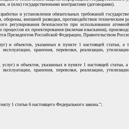
ии, и (или) государственными контрактами (договорами).
разработки и установления обязательных требований государс
и, обороны, внешней разведки, противодействия техническим р
ного регулирования безопасности при использовании атомной 
но процессов их проектирования (включая изыскания), производст
ются Президентом Российской Федерации, Правительством Росси
луг) и объектов, указанных в пункте 1 настоящей статьи, а 
и, эксплуатации, хранения, перевозки, реализации, утилизац
 услуг) и объектов, указанных в пункте 1 настоящей статьи, 
и, эксплуатации, хранения, перевозки, реализации, утилизац
нкту 1 статьи 6 настоящего Федерального закона.";