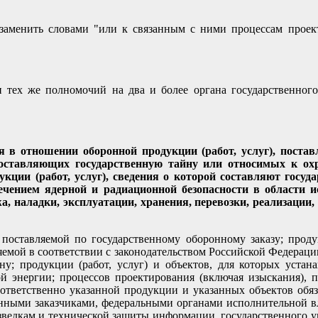
 заменить словами "или к связанным с ними процессам проект
 тех же полномочий на два и более органа государственного
я в отношении оборонной продукции (работ, услуг), постав
 составляющих государственную тайну или относимых к ох
ции (работ, услуг), сведения о которой составляют государ
ечением ядерной и радиационной безопасности в области и
а, наладки, эксплуатации, хранения, перевозки, реализации
 поставляемой по государственному оборонному заказу; проду
емой в соответствии с законодательством Российской Федераци
йну; продукции (работ, услуг) и объектов, для которых устан
 энергии; процессов проектирования (включая изыскания), пр
соответственно указанной продукции и указанных объектов об
енными заказчиками, федеральными органами исполнительной в
зведкам и технической защиты информации, государственного у