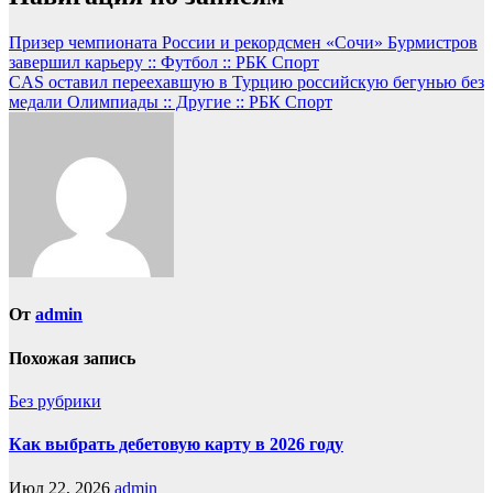
Призер чемпионата России и рекордсмен «Сочи» Бурмистров
завершил карьеру :: Футбол :: РБК Спорт
CAS оставил переехавшую в Турцию российскую бегунью без
медали Олимпиады :: Другие :: РБК Спорт
От
admin
Похожая запись
Без рубрики
Как выбрать дебетовую карту в 2026 году
Июл 22, 2026
admin