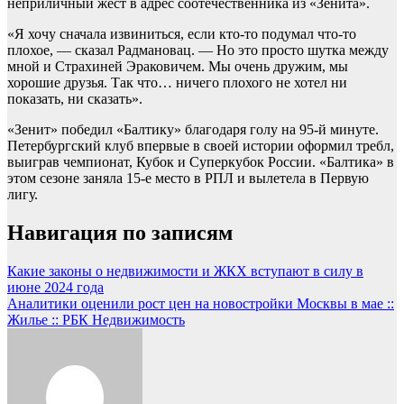
неприличный жест в адрес cоотечественника из «Зенита».
«Я хочу сначала извиниться, если кто‑то подумал что‑то
плохое, — сказал Радмановац. — Но это просто шутка между
мной и Страхиней Эраковичем. Мы очень дружим, мы
хорошие друзья. Так что… ничего плохого не хотел ни
показать, ни сказать».
«Зенит» победил «Балтику» благодаря голу на 95-й минуте.
Петербургский клуб впервые в своей истории оформил требл,
выиграв чемпионат, Кубок и Суперкубок России. «Балтика» в
этом сезоне заняла 15-е место в РПЛ и вылетела в Первую
лигу.
Навигация по записям
Какие законы о недвижимости и ЖКХ вступают в силу в
июне 2024 года
Аналитики оценили рост цен на новостройки Москвы в мае ::
Жилье :: РБК Недвижимость