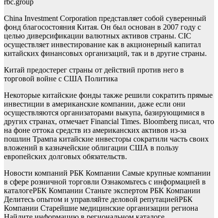
rbc.group
China Investment Corporation представляет собой суверенный
фонд благосостояния Китая. Он был основан в 2007 году с
целью диверсификации валютных активов страны. CIC
осуществляет инвестирование как в акционерный капитал
китайских финансовых организаций, так и в другие страны.
Китай предостерег страны от действий против него в
торговой войне с США
Политика
Некоторые китайские фонды также решили сократить прямые
инвестиции в американские компании, даже если они
осуществляются организаторами выкупа, базирующимися в
других странах, отмечает Financial Times. Bloomberg писал, что
на фоне оттока средств из американских активов из-за
пошлин Трампа китайские инвесторы сократили часть своих
вложений в казначейские облигации США в пользу
европейских долговых обязательств.
Новости компаний РБК Компании Самые крупные компании
в сфере розничной торговли Ознакомьтесь с информацией в
каталоге
РБК Компании Станьте экспертом РБК Компании
Делитесь опытом и управляйте деловой репутацией
РБК
Компании Старейшие медицинские организации региона
Найдите информацию в региональном каталоге