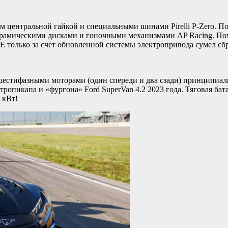
 центральной гайкой и специальными шинами Pirelli P-Zero. По
ерамическими дисками и гоночными механизмами AP Racing. Пом
E только за счет обновленной системы электропривода сумел сб
 шестифазными моторами (один спереди и два сзади) принципиал
ктропикапа и «фургона» Ford SuperVan 4.2 2023 года. Тяговая ба
 кВт!