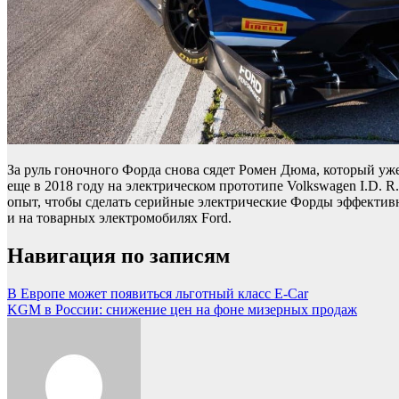
За руль гоночного Форда снова сядет Ромен Дюма, который уже
еще в 2018 году на электрическом прототипе Volkswagen I.D. 
опыт, чтобы сделать серийные электрические Форды эффективн
и на товарных электромобилях Ford.
Навигация по записям
В Европе может появиться льготный класс E-Car
KGM в России: снижение цен на фоне мизерных продаж