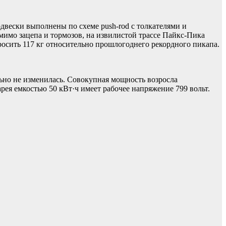
двески выполнены по схеме push-rod с толкателями и
имо зацепа и тормозов, на извилистой трассе Пайкс-Пика
росить 117 кг относительно прошлогоднего рекордного пикапа.
ьно не изменилась. Совокупная мощность возросла
тарея емкостью 50 кВт·ч имеет рабочее напряжение 799 вольт.