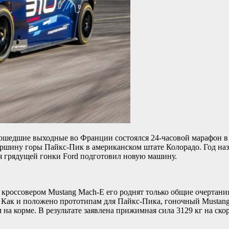
шедшие выходные во Франции состоялся 24-часовой марафон в Ле
ершину горы Пайкс-Пик в американском штате Колорадо. Год наз
для грядущей гонки Ford подготовил новую машину.
 кроссовером Mustang Mach-E его роднят только общие очертания
 Как и положено прототипам для Пайкс-Пика, гоночный Mustan
а корме. В результате заявлена прижимная сила 3129 кг на скоро