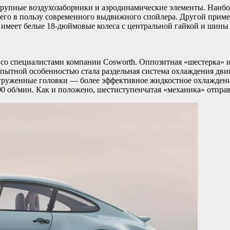
рупные воздухозаборники и аэродинамические элементы. Наибол
от него в пользу современного выдвижного спойлера. Другой пр
меет белые 18-дюймовые колеса с центральной гайкой и шины Mic
 со специалистами компании Cosworth. Оппозитная «шестерка» и
пытной особенностью стала раздельная система охлаждения двиг
груженные головки — более эффективное жидкостное охлаждение
000 об/мин. Как и положено, шестиступенчатая «механика» отправ