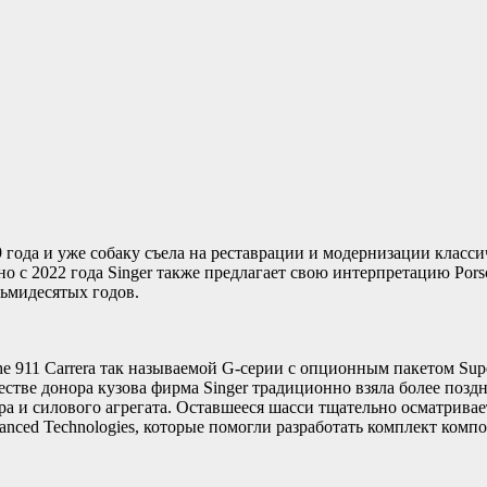
9 года и уже собаку съела на реставрации и модернизации класс
 с 2022 года Singer также предлагает свою интерпретацию Porsc
сьмидесятых годов.
e 911 Carrera так называемой G-серии с опционным пакетом Sup
честве донора кузова фирма Singer традиционно взяла более позд
а и силового агрегата. Оставшееся шасси тщательно осматривае
ced Technologies, которые помогли разработать комплект компо