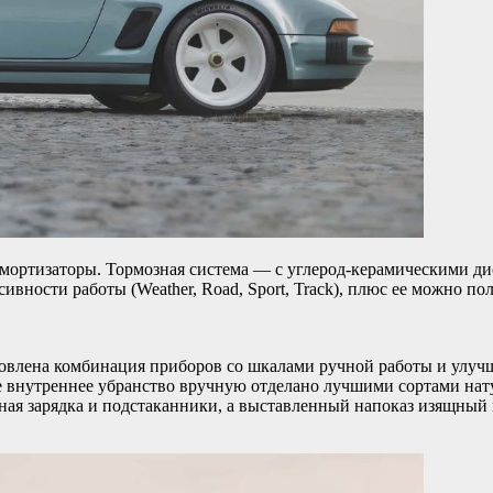
мортизаторы. Тормозная система — с углерод-керамическими д
ивности работы (Weather, Road, Sport, Track), плюс ее можно п
новлена комбинация приборов со шкалами ручной работы и улуч
 внутреннее убранство вручную отделано лучшими сортами нат
одная зарядка и подстаканники, а выставленный напоказ изящны