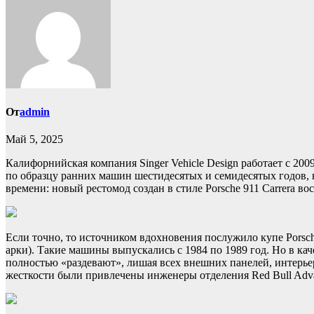
От
admin
Май 5, 2025
Калифорнийская компания Singer Vehicle Design работает с 200
по образцу ранних машин шестидесятых и семидесятых годов, но
времени: новый рестомод создан в стиле Porsche 911 Carrera во
Если точно, то источником вдохновения послужило купе Porsch
арки). Такие машины выпускались с 1984 по 1989 год. Но в ка
полностью «раздевают», лишая всех внешних панелей, интерьер
жесткости были привлечены инженеры отделения Red Bull Advan