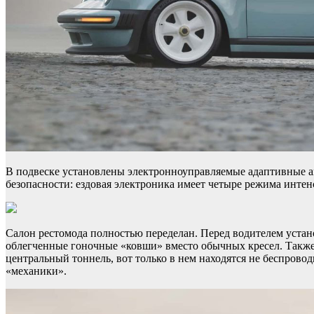
В подвеске установлены электронноуправляемые адаптивные а
безопасности: ездовая электроника имеет четыре режима интенс
Салон рестомода полностью переделан. Перед водителем уста
облегченные гоночные «ковши» вместо обычных кресел. Также
центральный тоннель, вот только в нем находятся не беспров
«механики».