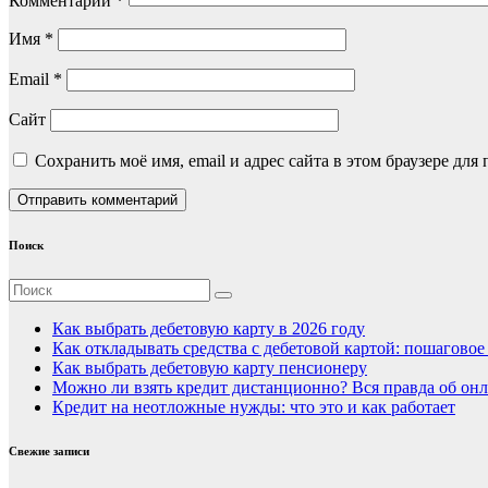
Комментарий
*
Имя
*
Email
*
Сайт
Сохранить моё имя, email и адрес сайта в этом браузере д
Поиск
Как выбрать дебетовую карту в 2026 году
Как откладывать средства с дебетовой картой: пошагово
Как выбрать дебетовую карту пенсионеру
Можно ли взять кредит дистанционно? Вся правда об онл
Кредит на неотложные нужды: что это и как работает
Свежие записи