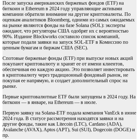
После запуска американских биржевых фондов (ETF) на
биткоин и Ethereum в 2024 году управляющие активами
компании обратили внимание на другие криптовалюты. По
оценкам аналитиков Bloomberg, одними из самых ожидаемых
на рынке являются фонды на базе Solana (SOL): эксперты
ожидают, что регуляторы США одобрят их с вероятностью
90%. Издание Blockworks составило список компаний,
которые подали заявки на запуск SOL-ETF в Комиссию по
ценным бумагам и биржам США (SEC).
Спотовые биржевые фонды (ETF) при выпуске новых акций
покупают криптовалюту и хранят ее от имени клиентов,
обеспечивая ею каждую акцию. Это позволяет инвестировать
в криптовалюту через традиционный фондовый рынок, не
покупая ее напрямую, и создает дополнительный спрос на
рынке.
Первые криптовалютные ETF были запущены в 2024 году. На
биткоин — в январе, на Ethereum — в июле.
Первую заявку на Solana-ETF подала компания VanEck в июне
2024 года. В статусе рассмотрения находятся заявки и на
другие фонды, такие как Litecoin (LTC), Cardano (ADA),
Avalanche (AVAX), Aptos (APT), Sui (SUI), Dogecoin (DOGE) и
пр.