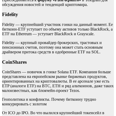
обсуждения новостей и тенденций криптомира.
Fidelity
Fidelity — крупнейший участник гонки на данный момент. Ее
биткоин-ETF уступает по объему активов только BlackRock, а
ETF на Ethereum — уступает BlackRock и Grayscale.
Fidelity — крупный провайдер брокерских, трастовых и
пенсионных счетов, поэтому она может стать основным
драйвером притока средств в одобренные ETF на SOL.
CoinShares
CoinShares — новичок в гонке Solana ETF. Компания больше
представлена на европейском рынке биржевых продуктов,
ориентированных на криптовалюты. В ее арсенале уже есть
ETP (аналоги ETF) на BTC, ETH и ряд альткоинов, даже таких
малоизвестных, как блокчейн-проект Tezos.
Геополитика и конфликты. Почему биткоину трудно
конкурировать с золотом
От ICO до IPO. Во что вылился крупнейший токенсейл в