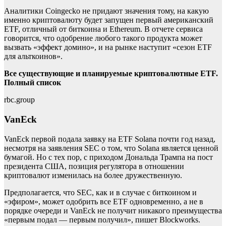
Аналитики Coingecko не придают значения тому, на какую
именно криптовалюту будет запущен первый американский
ETF, отличный от биткоина и Ethereum. В отчете сервиса
говорится, что одобрение любого такого продукта может
вызвать «эффект домино», и на рынке наступит «сезон ETF
для альткоинов».
Все существующие и планируемые криптовалютные ETF.
Полный список
rbc.group
VanEck
VanEck первой подала заявку на ETF Solana почти год назад,
несмотря на заявления SEC о том, что Solana является ценной
бумагой. Но с тех пор, с приходом Дональда Трампа на пост
президента США, позиция регулятора в отношении
криптовалют изменилась на более дружественную.
Предполагается, что SEC, как и в случае с биткоином и
«эфиром», может одобрить все ETF одновременно, а не в
порядке очереди и VanEck не получит никакого преимущества
«первым подал — первым получил», пишет Blockworks.