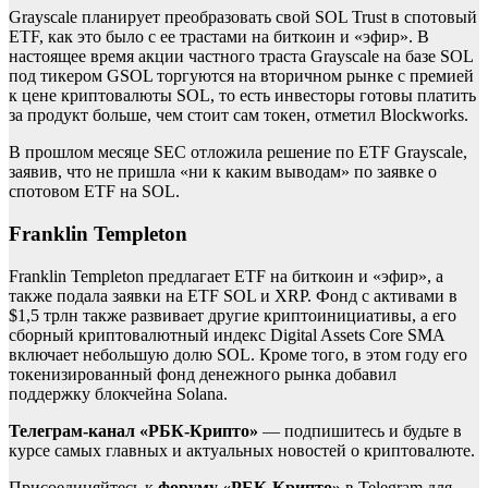
Grayscale планирует преобразовать свой SOL Trust в спотовый
ETF, как это было с ее трастами на биткоин и «эфир». В
настоящее время акции частного траста Grayscale на базе SOL
под тикером GSOL торгуются на вторичном рынке с премией
к цене криптовалюты SOL, то есть инвесторы готовы платить
за продукт больше, чем стоит сам токен, отметил Blockworks.
В прошлом месяце SEC отложила решение по ETF Grayscale,
заявив, что не пришла «ни к каким выводам» по заявке о
спотовом ETF на SOL.
Franklin Templeton
Franklin Templeton предлагает ETF на биткоин и «эфир», а
также подала заявки на ETF SOL и XRP. Фонд с активами в
$1,5 трлн также развивает другие криптоинициативы, а его
сборный криптовалютный индекс Digital Assets Core SMA
включает небольшую долю SOL. Кроме того, в этом году его
токенизированный фонд денежного рынка добавил
поддержку блокчейна Solana.
Телеграм-канал «РБК-Крипто»
— подпишитесь и будьте в
курсе самых главных и актуальных новостей о криптовалюте.
Присоединяйтесь к
форуму «РБК-Крипто»
в Telegram для