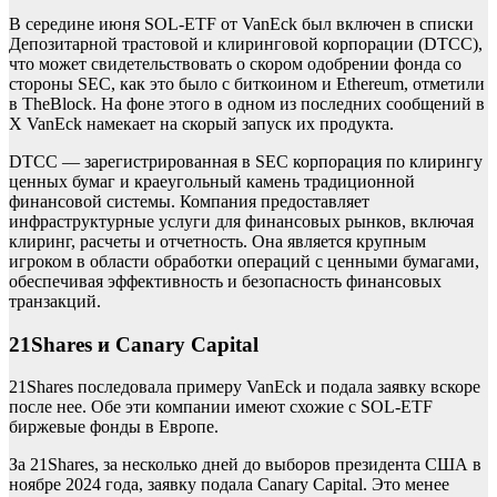
В середине июня SOL-ETF от VanEck был включен в списки
Депозитарной трастовой и клиринговой корпорации (DTCC),
что может свидетельствовать о скором одобрении фонда со
стороны SEC, как это было с биткоином и Ethereum,
отметили
в TheBlock. На фоне этого в одном из последних сообщений в
X VanEck намекает на скорый запуск их продукта.
DTCC — зарегистрированная в SEC корпорация по клирингу
ценных бумаг и краеугольный камень традиционной
финансовой системы. Компания предоставляет
инфраструктурные услуги для финансовых рынков, включая
клиринг, расчеты и отчетность. Она является крупным
игроком в области обработки операций с ценными бумагами,
обеспечивая эффективность и безопасность финансовых
транзакций.
21Shares и Canary Capital
21Shares последовала примеру VanEck и подала заявку вскоре
после нее. Обе эти компании имеют схожие с SOL-ETF
биржевые фонды в Европе.
За 21Shares, за несколько дней до выборов президента США в
ноябре 2024 года, заявку подала Canary Capital. Это менее