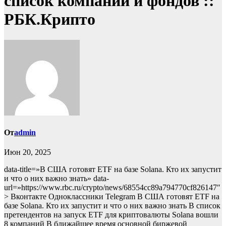
список компаний и фондов ::
РБК.Крипто
От
admin
Июн 20, 2025
data-title=»В США готовят ETF на базе Solana. Кто их запустит
и что о них важно знать» data-
url=»https://www.rbc.ru/crypto/news/68554cc89a794770cf826147″
> Вконтакте Одноклассники Telegram В США готовят ETF на
базе Solana. Кто их запустит и что о них важно знать В список
претендентов на запуск ETF для криптовалюты Solana вошли
8 компаний
В ближайшее время основной биржевой