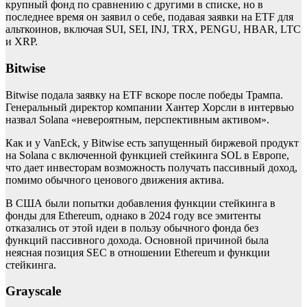
крупный фонд по сравнению с другими в списке, но в
последнее время он заявил о себе, подавая заявки на ETF для
альткоинов, включая SUI, SEI, INJ, TRX, PENGU, HBAR, LTC
и XRP.
Bitwise
Bitwise подала заявку на ETF вскоре после победы Трампа.
Генеральный директор компании Хантер Хорсли в интервью
назвал Solana «невероятным, перспективным активом».
Как и у VanEck, у Bitwise есть запущенный биржевой продукт
на Solana с включенной функцией стейкинга SOL в Европе,
что дает инвесторам возможность получать пассивный доход,
помимо обычного ценового движения актива.
В США были попытки добавления функции стейкинга в
фонды для Ethereum, однако в 2024 году все эмитенты
отказались от этой идеи в пользу обычного фонда без
функций пассивного дохода. Основной причиной была
неясная позиция SEC в отношении Ethereum и функции
стейкинга.
Grayscale