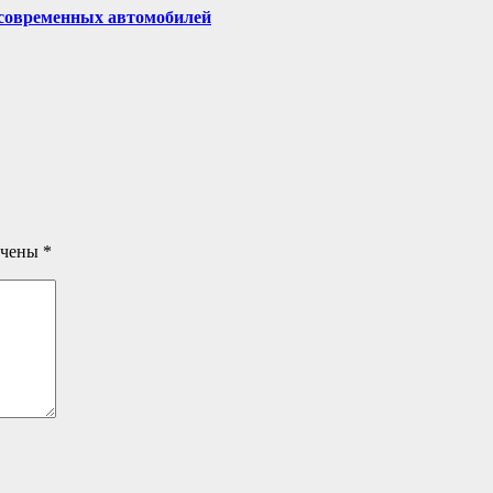
 современных автомобилей
ечены
*