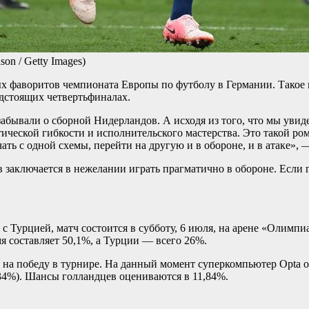
son / Getty Images)
ых фаворитов чемпионата Европы по футболу в Германии. Такое
едстоящих четвертьфиналах.
абывали о сборной Нидерландов. А исходя из того, что мы увиде
тической гибкости и исполнительского мастерства. Это такой ро
ать с одной схемы, перейти на другую и в обороне, и в атаке»
заключается в нежелании играть прагматично в обороне. Если го
с Турцией, матч состоится в субботу, 6 июля, на арене «Олимп
я составляет 50,1%, а Турции — всего 26%.
в на победу в турнире. На данный момент суперкомпьютер Opta
34%). Шансы голландцев оцениваются в 11,84%.