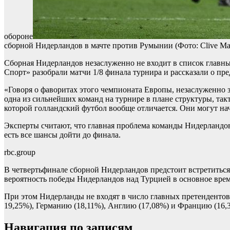
обороне
сборной Нидерландов в мачте против Румынии
(Фото: Clive Ma
Сборная Нидерландов незаслуженно не входит в список главн
Спорт» разобрали матчи 1/8 финала турнира и рассказали о пр
«Говоря о фаворитах этого чемпионата Европы, незаслуженно з
одна из сильнейших команд на турнире в плане структуры, так
которой голландский футбол вообще отличается. Они могут нач
Эксперты считают, что главная проблема команды Нидерландов 
есть все шансы дойти до финала.
rbc.group
В четвертьфинале сборной Нидерландов предстоит встретиться 
вероятность победы Нидерландов над Турцией в основное врем
При этом Нидерланды не входят в число главных претенденто
19,25%), Германию (18,11%), Англию (17,08%) и Францию (16,
Навигация по записям