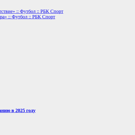
тствие» :: Футбол :: РБК Спорт
а» :: Футбол :: РБК Спорт
нию в 2025 году