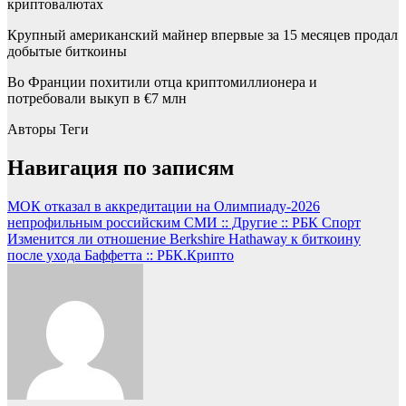
криптовалютах
Крупный американский майнер впервые за 15 месяцев продал
добытые биткоины
Во Франции похитили отца криптомиллионера и
потребовали выкуп в €7 млн
Авторы Теги
Навигация по записям
МОК отказал в аккредитации на Олимпиаду-2026
непрофильным российским СМИ :: Другие :: РБК Спорт
Изменится ли отношение Berkshire Hathaway к биткоину
после ухода Баффетта :: РБК.Крипто