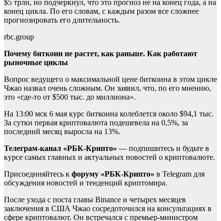
$5 трлн, но подчеркнул, что это прогноз не на конец года, а на
конец цикла. По его словам, с каждым разом все сложнее
прогнозировать его длительность.
rbc.group
Почему биткоин не растет, как раньше. Как работают
рыночные циклы
Вопрос ведущего о максимальной цене биткоина в этом цикле
Чжао назвал очень сложным. Он заявил, что, по его мнению,
это «где-то от $500 тыс. до миллиона».
На 13:00 мск 6 мая курс биткоина колеблется около $94,1 тыс.
За сутки первая криптовалюта подешевела на 0,5%, за
последний месяц выросла на 13%.
Телеграм-канал «РБК-Крипто»
— подпишитесь и будьте в
курсе самых главных и актуальных новостей о криптовалюте.
Присоединяйтесь к
форуму «РБК-Крипто»
в Telegram для
обсуждения новостей и тенденций криптомира.
После ухода с поста главы Binance и четырех месяцев
заключения в США Чжао сосредоточился на консультациях в
сфере криптовалют. Он встречался с премьер-министром