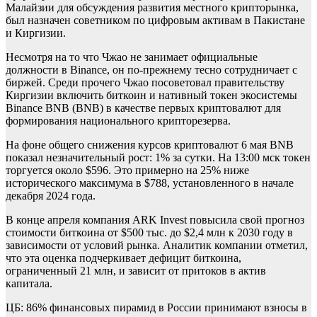
Малайзии для обсуждения развития местного крипторынка,
был назначен советником по цифровым активам в Пакистане
и Киргизии.
Несмотря на то что Чжао не занимает официальные
должности в Binance, он по-прежнему тесно сотрудничает с
биржей. Среди прочего Чжао посоветовал правительству
Киргизии включить биткоин и нативный токен экосистемы
Binance BNB (BNB) в качестве первых криптовалют для
формирования национального крипторезерва.
На фоне общего снижения курсов криптовалют 6 мая BNB
показал незначительный рост: 1% за сутки. На 13:00 мск токен
торгуется около $596. Это примерно на 25% ниже
исторического максимума в $788, установленного в начале
декабря 2024 года.
В конце апреля компания ARK Invest повысила свой прогноз
стоимости биткоина от $500 тыс. до $2,4 млн к 2030 году в
зависимости от условий рынка. Аналитик компании отметил,
что эта оценка подчеркивает дефицит биткоина,
ограниченный 21 млн, и зависит от притоков в актив
капитала.
ЦБ: 86% финансовых пирамид в России принимают взносы в