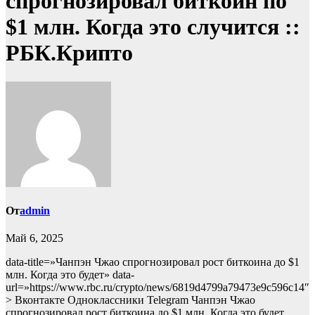
спрогнозировал биткоин по
$1 млн. Когда это случится ::
РБК.Крипто
От
admin
Май 6, 2025
data-title=»Чанпэн Чжао спрогнозировал рост биткоина до $1
млн. Когда это будет» data-
url=»https://www.rbc.ru/crypto/news/6819d4799a79473e9c596c14″
> Вконтакте Одноклассники Telegram Чанпэн Чжао
спрогнозировал рост биткоина до $1 млн. Когда это будет