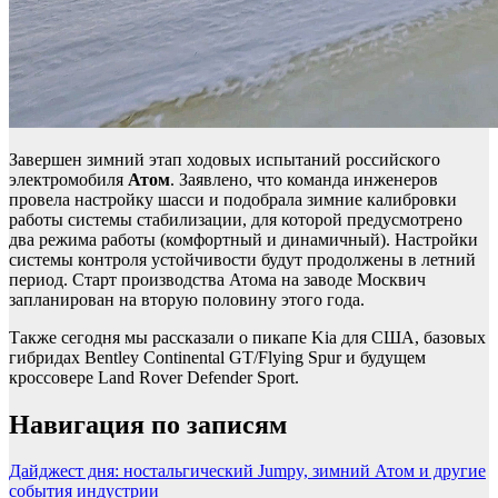
Завершен зимний этап ходовых испытаний российского
электромобиля
Атом
. Заявлено, что команда инженеров
провела настройку шасси и подобрала зимние калибровки
работы системы стабилизации, для которой предусмотрено
два режима работы (комфортный и динамичный). Настройки
системы контроля устойчивости будут продолжены в летний
период. Старт производства Атома на заводе Москвич
запланирован на вторую половину этого года.
Также сегодня мы рассказали о пикапе Kia для США, базовых
гибридах Bentley Continental GT/Flying Spur и будущем
кроссовере Land Rover Defender Sport.
Навигация по записям
Дайджест дня: ностальгический Jumpy, зимний Атом и другие
события индустрии