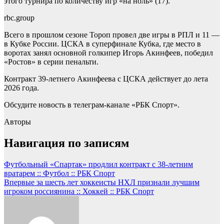
этого турнира по количеству игр «на ноль» (17).
rbc.group
Всего в прошлом сезоне Тороп провел две игры в РПЛ и 11 —
в Кубке России. ЦСКА в суперфинале Кубка, где место в
воротах занял основной голкипер Игорь Акинфеев, победил
«Ростов» в серии пенальти.
Контракт 39-летнего Акинфеева с ЦСКА действует до лета
2026 года.
Обсудите новость в телеграм-канале «РБК Спорт».
Авторы
Навигация по записям
Футбольный «Спартак» продлил контракт с 38-летним
вратарем :: Футбол :: РБК Спорт
Впервые за шесть лет хоккеисты НХЛ признали лучшим
игроком россиянина :: Хоккей :: РБК Спорт