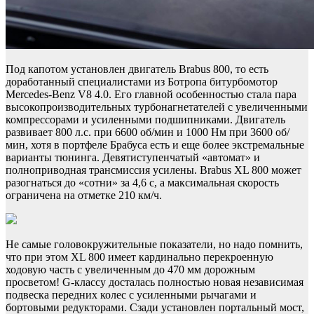
Под капотом установлен двигатель Brabus 800, то есть
доработанный специалистами из Ботропа битурбомотор
Mercedes-Benz V8 4.0. Его главной особенностью стала пара
высокопроизводительных турбонагнетателей с увеличенными
компрессорами и усиленными подшипниками. Двигатель
развивает 800 л.с. при 6600 об/мин и 1000 Нм при 3600 об/
мин, хотя в портфеле Брабуса есть и еще более экстремальные
варианты тюнинга. Девятиступенчатый «автомат» и
полноприводная трансмиссия усилены. Brabus XL 800 может
разогнаться до «сотни» за 4,6 с, а максимальная скорость
ограничена на отметке 210 км/ч.
Не самые головокружительные показатели, но надо помнить,
что при этом XL 800 имеет кардинально перекроенную
ходовую часть с увеличенным до 470 мм дорожным
просветом! G-классу досталась полностью новая независимая
подвеска передних колес с усиленными рычагами и
бортовыми редукторами. Сзади установлен портальный мост,