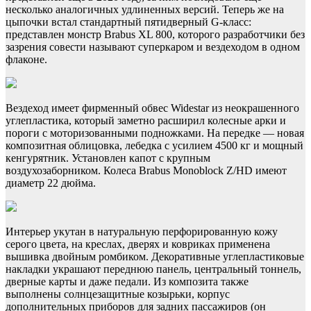
несколько аналогичных удлиненных версий. Теперь же на
цыпочки встал стандартный пятидверный G-класс:
представлен монстр Brabus XL 800, которого разработчики без
зазрения совести называют суперкаром и вездеходом в одном
флаконе.
Вездеход имеет фирменный обвес Widestar из неокрашенного
углепластика, который заметно расширил колесные арки и
пороги с моторизованными подножками. На передке — новая
композитная облицовка, лебедка с усилием 4500 кг и мощный
кенгурятник. Установлен капот с крупным
воздухозаборником. Колеса Brabus Monoblock Z/HD имеют
диаметр 22 дюйма.
Интерьер укутан в натуральную перфорированную кожу
серого цвета, на креслах, дверях и ковриках применена
вышивка двойным ромбиком. Декоративные углепластиковые
накладки украшают переднюю панель, центральный тоннель,
дверные карты и даже педали. Из композита также
выполнены солнцезащитные козырьки, корпус
дополнительных приборов для задних пассажиров (он