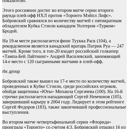
показателю.
Этого россиянин достиг во втором матче серии второго
раунда плей-офф НХЛ против «Торонто Мэйпл Лифс».
Бобровский сравнялся по количеству матчей с пятикратным
обладателем Кубка Стэнли канадцем Уолтером «Турком»
Бродой.
На 19-м месте располагается финн Туукка Раск (104), а
рекордсменом является канадский вратарь Патрик Руа — 247
матчей. Кроме того, в топ-20 входит российский голкипер
«Тампа-Бей Лайтнинг» Андрей Василевский, занимающий
14-е место с 120 сыгранными матчами в плей-офф.
rbc.group
Бобровский также вышел на 17-е место по количеству матчей,
проведенных в Кубке Стэнли, среди российских игроков,
обойдя защитника «Юты» Михаила Сергачева (100). На 16-й
строчке располагается нападающий Сергей Немчинов (105),
завершивший карьеру в 2004 году. Лидирует в этом рейтинге
Сергей Федоров (183), также закончивший профессиональные
выступления.
Во втором матче четвертьфинальной серии «Флорида»
проиграла «Торонто» со счетом 4:3. Бобровский отразил 16 из