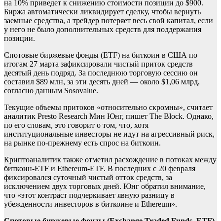
на 10% приведет к снижению стоимости позиции до $900.
Биржа автоматически ликвидирует сделку, чтобы вернуть
заемные средства, а трейдер потеряет весь свой капитал, если
у него не было дополнительных средств для поддержания
позиции.
Спотовые биржевые фонды (ETF) на биткоин в США по
итогам 27 марта зафиксировали чистый приток средств
десятый день подряд. За последнюю торговую сессию он
составил $89 млн, за эти десять дней — около $1,06 млрд,
согласно данным Sosovalue.
Текущие объемы притоков «относительно скромны», считает
аналитик Presto Research Мин Юнг, пишет The Block. Однако,
по его словам, это говорит о том, что, хотя
институциональные инвесторы не идут на агрессивный риск,
на рынке по-прежнему есть спрос на биткоин.
Криптоаналитик также отметил расхождение в потоках между
биткоин-ETF и Ethereum-ETF. В последних с 20 февраля
фиксировался суточный чистый отток средств, за
исключением двух торговых дней. Юнг обратил внимание,
что «этот контраст подчеркивает явную разницу в
убежденности инвесторов в биткоине и Ethereum».
Спотовые биржевые фонды (Exchange Traded Funds, ETF)