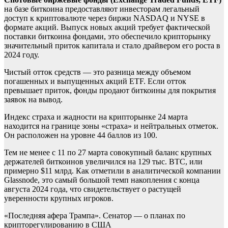
на базе биткоина предоставляют инвесторам легальный
доступ к криптовалюте через биржи NASDAQ и NYSE в
формате акций. Выпуск новых акций требует фактической
поставки биткоина фондами, это обеспечило крипторынку
значительный приток капитала и стало драйвером его роста в
2024 году.
Чистый отток средств — это разница между объемом
погашенных и выпущенных акций ETF. Если отток
превышает приток, фонды продают биткоины для покрытия
заявок на вывод.
Индекс страха и жадности на крипторынке 24 марта
находится на границе зоны «страха» и нейтральных отметок.
Он расположен на уровне 44 баллов из 100.
Тем не менее с 11 по 27 марта совокупный баланс крупных
держателей биткоинов увеличился на 129 тыс. BTC, или
примерно $11 млрд. Как отметили в аналитической компании
Glassnode, это самый большой темп накопления с конца
августа 2024 года, что свидетельствует о растущей
уверенности крупных игроков.
«Последняя афера Трампа». Сенатор — о планах по
крипторегулированию в США