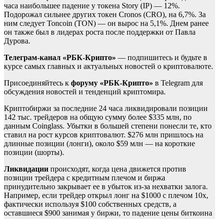
часа наибольшее падение у токена Story (IP) — 12%.
Подорожал сильнее других токен Cronos (CRO), на 6,7%. За
ним следует Toncoin (TON) — он вырос на 5,1%. Днем ранее
он также был в лидерах роста после поддержки от Павла
Дурова.
Телеграм-канал «РБК-Крипто»
— подпишитесь и будьте в
курсе самых главных и актуальных новостей о криптовалюте.
Присоединяйтесь к
форуму «РБК-Крипто»
в Telegram для
обсуждения новостей и тенденций криптомира.
Криптобиржи за последние 24 часа ликвидировали позиции
142 тыс. трейдеров на общую сумму более $335 млн, по
данным Coinglass. Убытки в большей степени понесли те, кто
ставил на рост курсов криптовалют. $276 млн пришлось на
длинные позиции (лонги), около $59 млн — на короткие
позиции (шорты).
Ликвидации
происходят, когда цена движется против
позиции трейдера с кредитным плечом и биржа
принудительно закрывает ее в убыток из-за нехватки залога.
Например, если трейдер открыл лонг на $1000 с плечом 10x,
фактически используя $100 собственных средств, а
оставшиеся $900 занимая у биржи, то падение цены биткоина