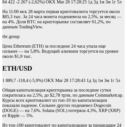
84 422
-2 267 (-2,62%)
ОКХ
Mar 28 17:28:25
1д 3д 1м 3м 1г 5л
На 11:00 мск 28 марта первая криптовалюта торгуется около
$85,3 тыс. За 24 часа монета подешевела на 2,5%, за месяц —
на 4%. Доля BTC на крипторынке составляет 61,2%, по
данным TradingView.
rbc.group
Цена Ethereum (ETH) за последние 24 часа упала еще
сильнее — на 5,8%. Ведущий альткоин торгуется на уровне
около $1,9 тыс.
ETH/USD
1 889,7
-118,4 (-5,9%)
ОКХ
Mar 28 17:28:43
1д 3д 1м 3м 1г 5л
Общая капитализация крипторынка за последние сутки
сократилась на 2,5%, до $2,78 трлн, по данным Coinmarketcap.
Курсы всех криптовалют из топ-10 по капитализации
показали падение. Сильнее других подешевел Dogecoin
(DOGE) — на 7,6%. Solana (SOL) потеряла 4,3%, XRP (XRP)
от Ripple — 5%.
Из топ-100 криптовалют по капитализации за прошедшие 24