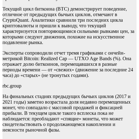
Текущий цикл биткоина (BTC) демонстрирует поведение,
отличное от предыдущих бычьих циклов, отмечают в
CryptoQuant. Аналитики сравнили три последних цикла
криптовалюты и пришли к выводу, что текущий
характеризуется повторяющимися сильными рывками цен, за
которыми следуют движения, похожие на искусственное
подавление рынка.
Эксперты сопроводили отчет тремя графиками с ончейн-
метрикой Bitcoin: Realized Cap — UTXO Age Bands (%). Она
отражает долю биткоинов, перемещавшихся в разные
периоды времени — от «свежих» (движение за последние 24
часа) до «старых» (не тронутых годами).
rbc.group
На финальных стадиях предыдущих бычьих циклов (2017 и
2021 годы) заметно возрастала доля недавно перемещенных
монет, что совпадало с массовой продажей и фиксацией
прибыли. В текущем цикле такого всплеска пока не
наблюдается: преобладают «спящие» монеты, что может
свидетельствовать о продолжающемся накоплении и
неясности рыночной фазы.