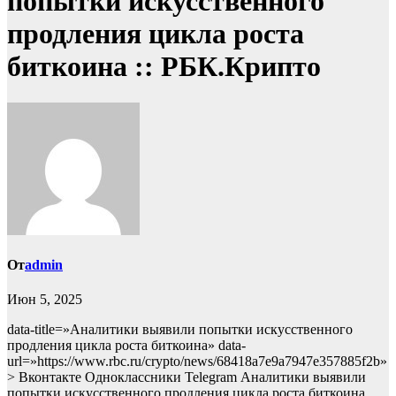
попытки искусственного
продления цикла роста
биткоина :: РБК.Крипто
От
admin
Июн 5, 2025
data-title=»Аналитики выявили попытки искусственного
продления цикла роста биткоина» data-
url=»https://www.rbc.ru/crypto/news/68418a7e9a7947e357885f2b»
> Вконтакте Одноклассники Telegram Аналитики выявили
попытки искусственного продления цикла роста биткоина