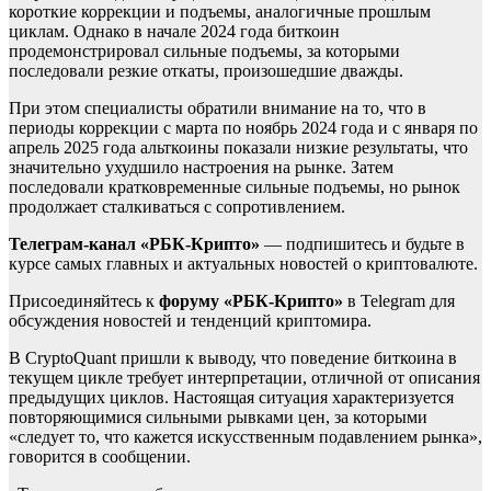
короткие коррекции и подъемы, аналогичные прошлым
циклам. Однако в начале 2024 года биткоин
продемонстрировал сильные подъемы, за которыми
последовали резкие откаты, произошедшие дважды.
При этом специалисты обратили внимание на то, что в
периоды коррекции с марта по ноябрь 2024 года и с января по
апрель 2025 года альткоины показали низкие результаты, что
значительно ухудшило настроения на рынке. Затем
последовали кратковременные сильные подъемы, но рынок
продолжает сталкиваться с сопротивлением.
Телеграм-канал «РБК-Крипто»
— подпишитесь и будьте в
курсе самых главных и актуальных новостей о криптовалюте.
Присоединяйтесь к
форуму «РБК-Крипто»
в Telegram для
обсуждения новостей и тенденций криптомира.
В CryptoQuant пришли к выводу, что поведение биткоина в
текущем цикле требует интерпретации, отличной от описания
предыдущих циклов. Настоящая ситуация характеризуется
повторяющимися сильными рывками цен, за которыми
«следует то, что кажется искусственным подавлением рынка»,
говорится в сообщении.