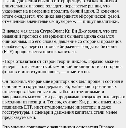
«Такие движения обычно интерпретируются как попытки
влиятельных игроков охладить перегретые рынки, что
указывает на намерение продлить бычий цикл. В конечном
итоге ожидается, что цикл завершится эйфорической фазой,
отмеченной значительным пузырем», — пишут аналитики.
В начале мая глава CryptoQuant Ки Ен Джу заявил, что его
недавний прогноз о завершении бычьего цикла оказался
ошибочным. По его словам, давление со стороны продавцов
ослабевает, а через спотовые биржевые фонды на биткоин
(ETF) продолжается приток капитала.
«Пора отказаться от старой теории циклов. Гораздо важнее
теперь — отслеживать объем новой ликвидности со стороны
фондов и институционалов», — отметил он.
Он пояснил, что раньше крипторынок был проще и состоял в
основном из крупных держателей, майнеров и розничных
инвесторов. Рыночные циклы были отчетливыми и
завершались массовыми распродажами, когда крупные игроки
выходили из позиции. Теперь, считает Ки, рынок изменился:
появились ETF, институциональные инвесторы и даже
госструктуры, а сценарии движения капитала стали менее
предсказуемыми.
Это мнение совпадает с заявлениями основателя Binance