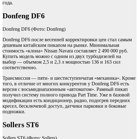
года.
Donfeng DF6
Donfeng DF6
(Фото: Donfeng)
Donfeng DF6 после весенней корректировки цен стал самым
дешевым китайским пикапом на рынке. Минимальная
стоимость «клона» Nissan Navara составляет 2 490 000 руб.
Купить модель можно c одним из двух турбодизелей на
выбор — объемом 2,5 и 2,3 л мощностью 136 и 163 сил
соответственно.
Трансмиссия — пяти- и шестиступенчатая «механика». Кроме
того, в отличие от многих конкурентов у Donfeng DF6 есть
версия с восьмидиапазонным «автоматом». Рамный пикап
получил систему полного привода Part Time. Уже в базовой
модификации есть кондиционер, радио, подогрев передних
кресел, бесключевой доступ, датчики парковки и боковые
подножки.
Sollers ST6
Sollers ST6
(Фото: Sollers)