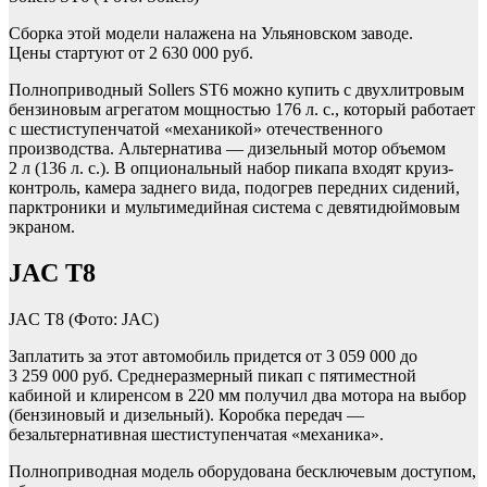
Сборка этой модели налажена на Ульяновском заводе.
Цены стартуют от 2 630 000 руб.
Полноприводный Sollers ST6 можно купить с двухлитровым
бензиновым агрегатом мощностью 176 л. с., который работает
с шестиступенчатой «механикой» отечественного
производства. Альтернатива — дизельный мотор объемом
2 л (136 л. с.). В опциональный набор пикапа входят круиз-
контроль, камера заднего вида, подогрев передних сидений,
парктроники и мультимедийная система с девятидюймовым
экраном.
JAC T8
JAC T8
(Фото: JAC)
Заплатить за этот автомобиль придется от 3 059 000 до
3 259 000 руб. Среднеразмерный пикап с пятиместной
кабиной и клиренсом в 220 мм получил два мотора на выбор
(бензиновый и дизельный). Коробка передач —
безальтернативная шестиступенчатая «механика».
Полноприводная модель оборудована бесключевым доступом,