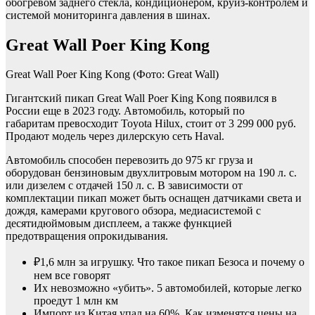
обогревом заднего стекла, кондиционером, круиз-контролем и
системой мониторинга давления в шинах.
Great Wall Poer King Kong
Great Wall Poer King Kong
(Фото: Great Wall)
Гигантский пикап Great Wall Poer King Kong появился в
России еще в 2023 году. Автомобиль, который по
габаритам превосходит Toyota Hilux, стоит от 3 299 000 руб.
Продают модель через дилерскую сеть Haval.
Автомобиль способен перевозить до 975 кг груза и
оборудован бензиновым двухлитровым мотором на 190 л. с.
или дизелем с отдачей 150 л. с. В зависимости от
комплектации пикап может быть оснащен датчиками света и
дождя, камерами кругового обзора, медиасистемой с
десятидюймовым дисплеем, а также функцией
предотвращения опрокидывания.
₽1,6 млн за игрушку. Что такое пикап Безоса и почему о
нем все говорят
Их невозможно «убить». 5 автомобилей, которые легко
проедут 1 млн км
Импорт из Китая упал на 60%. Как изменятся цены на