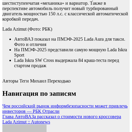
шестиступенчатая «механика» и вариатор. Также в
перспективе автомобиль получит новый турбированный
двигатель мощностью 150 л.с. с классической автоматической
коробкой передач.
Lada Azimut
(Фото: РБК)
АвтоВАЗ показал на ПМЭФ-2025 Lada Aura для такси.
Фото и отличия
На ПМЭФ-2025 представили самую мощную Lada Iskra
Sport
Lada Iskra SW Cross выдержала 84 краш-теста перед
стартом продаж
Авторы Теги
Михаил Переходько
Навигация по записям
Чем российский рынок информбезопасности может привлечь
инвесторов — РБК Отрасли
Глава АвтоВАЗа рассказал о стоимости нового кроссовера
Lada Azimut :: Autonews