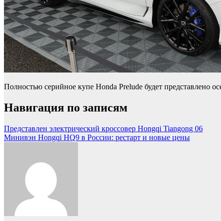
Полностью серийное купе Honda Prelude будет представлено осе
Навигация по записям
Представлен электрический кроссовер Hongqi Tiangong 06
Минивэн Hongqi HQ9 в России: рестарт и новые цены