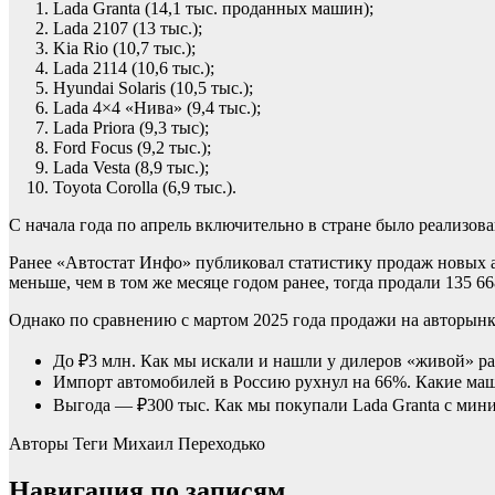
Lada Granta (14,1 тыс. проданных машин);
Lada 2107 (13 тыс.);
Kia Rio (10,7 тыс.);
Lada 2114 (10,6 тыс.);
Hyundai Solaris (10,5 тыс.);
Lada 4×4 «Нива» (9,4 тыс.);
Lada Priora (9,3 тыс);
Ford Focus (9,2 тыс.);
Lada Vesta (8,9 тыс.);
Toyota Corolla (6,9 тыс.).
С начала года по апрель включительно в стране было реализова
Ранее «Автостат Инфо» публиковал статистику продаж новых а
меньше, чем в том же месяце годом ранее, тогда продали 135 6
Однако по сравнению с мартом 2025 года продажи на авторын
До ₽3 млн. Как мы искали и нашли у дилеров «живой» 
Импорт автомобилей в Россию рухнул на 66%. Какие ма
Выгода — ₽300 тыс. Как мы покупали Lada Granta с ми
Авторы Теги
Михаил Переходько
Навигация по записям