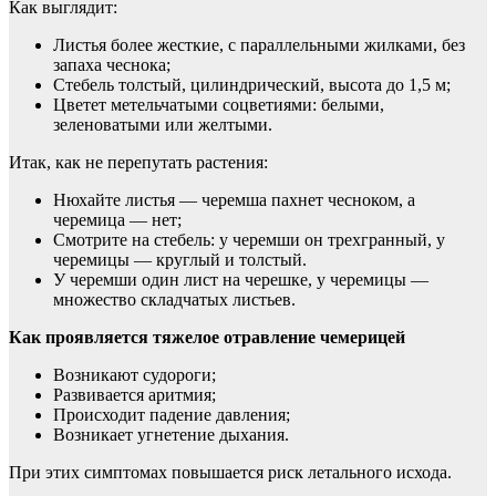
Как выглядит:
Листья более жесткие, с параллельными жилками, без
запаха чеснока;
Стебель толстый, цилиндрический, высота до 1,5 м;
Цветет метельчатыми соцветиями: белыми,
зеленоватыми или желтыми.
Итак, как не перепутать растения:
Нюхайте листья — черемша пахнет чесноком, а
черемица — нет;
Смотрите на стебель: у черемши он трехгранный, у
черемицы — круглый и толстый.
У черемши один лист на черешке, у черемицы —
множество складчатых листьев.
Как проявляется тяжелое отравление чемерицей
Возникают судороги;
Развивается аритмия;
Происходит падение давления;
Возникает угнетение дыхания.
При этих симптомах повышается риск летального исхода.