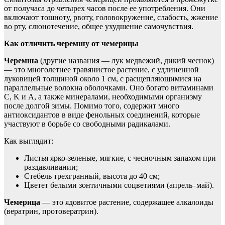
от получаса до четырех часов после ее употребления. Они
включают тошноту, рвоту, головокружение, слабость, жжение
во рту, слюнотечение, общее ухудшение самочувствия.
Как отличить черемшу от чемерицы
Черемша
(другие названия — лук медвежий, дикий чеснок)
— это многолетнее травянистое растение, с удлиненной
луковицей толщиной около 1 см, с расщепляющимися на
параллельные волокна оболочками. Оно богато витаминами
C, K и A, а также минералами, необходимыми организму
после долгой зимы. Помимо того, содержит много
антиоксидантов в виде фенольных соединений, которые
участвуют в борьбе со свободными радикалами.
Как выглядит:
Листья ярко-зеленые, мягкие, с чесночным запахом при
раздавливании;
Стебель трехгранный, высота до 40 см;
Цветет белыми зонтичными соцветиями (апрель–май).
Чемерица
— это ядовитое растение, содержащее алкалоиды
(вератрин, протовератрин).