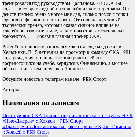
тренировался под руководством Цалпанова. «В СКА 1981
года — в то время одной из сильнейших команд страны. Он
действительно очень многое мне дал, сильно помог с точки
[зрения] и физики, и психологии. Это очень вдумчивый,
творческий тренер, который оказал сильное влияние на
хоккейное развитие и мое, и на множество замечательных
хоккеистов», — добавил главный тренер СКА.
Ротенберг в юности занимался хоккеем, еще когда жил в
Хельсинки. В 15 лет ездил на просмотр в команду СКА 1981
года рождения, но по настоянию родителей он
сосредоточился на учебе, вернулся в Финляндию, а высшее
образование затем получал в Лондоне.
Обсудите новость в телеграм-канале «РБК Спорт».
Авторы
Навигация по записям
Покинувший СКА Грицюк подписал контракт с клубом НХЛ
«Нью-Джерси» :: Хоккей :: РБК Спорт
«Трактор» и «Локомотив» сыграют в финале Кубка Гагарина
:: Хоккей :: РБК Спорт