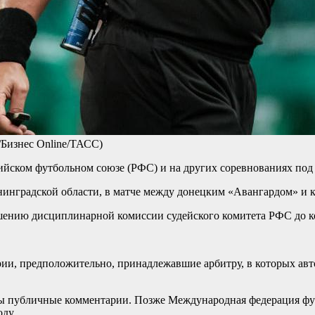
/Бизнес Online/ТАСС)
ийском футбольном союзе (РФС) и на других соревнованиях под 
нинградской области, в матче между донецким «Авангардом» и
ешению дисциплинарной комиссии судейского комитета РФС до ко
и, предположительно, принадлежавшие арбитру, в которых автор
ы публичные комментарии. Позже Международная федерация фут
ду.