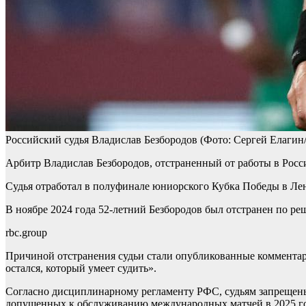
Российский судья Владислав Безбородов
(Фото: Сергей Елагин
Арбитр Владислав Безбородов, отстраненный от работы в Росс
Судья отработал в полуфинале юниорского Кубка Победы в Ле
В ноябре 2024 года 52-летний Безбородов был отстранен по р
rbc.group
Причиной отстранения судьи стали опубликованные комментари
остался, который умеет судить».
Согласно дисциплинарному регламенту РФС, судьям запрещен
допущенных к обслуживанию международных матчей в 2025 го