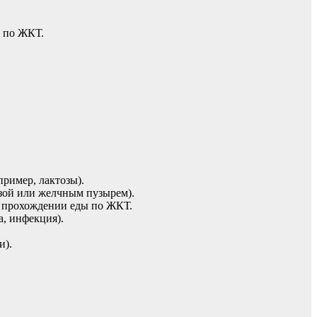
и по ЖКТ.
ример, лактозы).
зой или желчным пузырем).
м прохождении еды по ЖКТ.
, инфекция).
и).