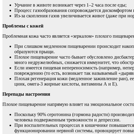
Урчание в животе возникает через 1–2 часа после еды;
Процесс газообразования сопровождается дискомфортом 
Из-за скопления газов увеличивается живот (даже при но
Проблемы с кожей
Проблемная кожа часто является «зеркалом» плохого пищеварен
При слишком медленном пищеварении происходит накоплен
образуются прыщи.
Плохое пищеварение часто бывает обусловлено дисбактер
много недружелюбных, снижается иммунитет, что обостря
Если имеется пищевая непереносимость (например, непе
повреждению (то есть, возникает так называемый «дыря
Плохая регенерация кожи (медленное заживление ран), ее
цинк, омега-3 жирные кислоты, витамины А и Е).
Перепады настроения
Плохое пищеварение напрямую влияет на эмоциональное состоя
Поскольку 90% серотонина (гормона радости) производитс
человека подверженным тревожности и депрессии.
При воспалительных процессах в кишечнике повышается 
функционировании нервной системы, провоцирует повыш