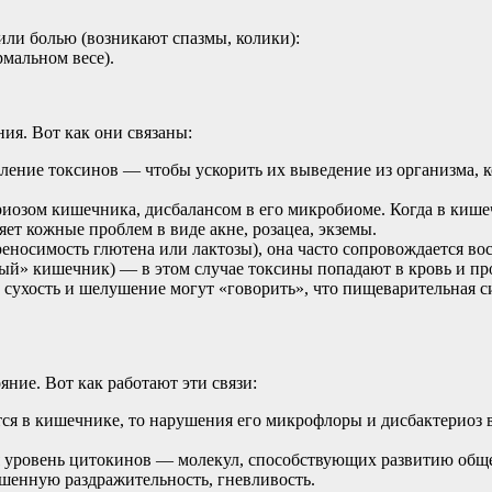
или болью (возникают спазмы, колики):
рмальном весе).
ия. Вот как они связаны:
ие токсинов — чтобы ускорить их выведение из организма, кож
иозом кишечника, дисбалансом в его микробиоме. Когда в кише
ет кожные проблем в виде акне, розацеа, экземы.
реносимость глютена или лактозы), она часто сопровождается 
вый» кишечник) — в этом случае токсины попадают в кровь и п
 сухость и шелушение могут «говорить», что пищеварительная си
ние. Вот как работают эти связи:
я в кишечнике, то нарушения его микрофлоры и дисбактериоз вед
уровень цитокинов — молекул, способствующих развитию общего
енную раздражительность, гневливость.