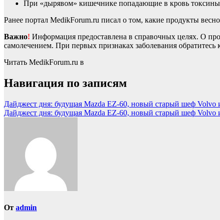
При «дырявом» кишечнике попадающие в кровь токсины 
Ранее портал MedikForum.ru писал о том, какие продукты весн
Важно
!
Информация предоставлена в справочных целях. О прот
самолечением. При первых признаках заболевания обратитесь к
Читать MedikForum.ru в
Навигация по записям
Дайджест дня: будущая Mazda EZ-60, новый старый шеф Volvo 
Дайджест дня: будущая Mazda EZ-60, новый старый шеф Volvo 
От
admin