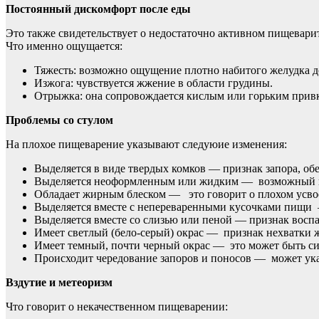
Постоянный дискомфорт после еды
Это также свидетельствует о недостаточно активном пищевари
Что именно ощущается:
Тяжесть: возможно ощущение плотно набитого желудка д
Изжога: чувствуется жжение в области грудины.
Отрыжка: она сопровождается кислым или горьким прив
Проблемы со стулом
На плохое пищеварение указывают следуюие изменения:
Выделяется в виде твердых комков — признак запора, об
Выделяется неоформленным или жидким — возможный при
Обладает жирным блеском — это говорит о плохом усвое
Выделяется вместе с непереваренными кусочками пищи 
Выделяется вместе со слизью или пеной — признак восп
Имеет светлый (бело-серый) окрас — признак нехватки ж
Имеет темный, почти черный окрас — это может быть сим
Происходит чередование запоров и поносов — может ук
Вздутие и метеоризм
Что говорит о некачественном пищеварении: