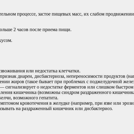
тельном процессе, застое пищевых масс, их слабом продвижени
ольше 2 часов после приема пищи.
кусом.
езвоживания или недостатка клетчатки.
знак диареи, дисбактериоза, непереносимости продуктов (нап
нии жиров (такое бывает при проблемах с поджелудочной желе
— сигнализирует о недостатке ферментов или слишком быстро
аления кишечника (возможны синдром раздраженного кишечника
елчи, возможного гепатита.
птомом кровотечения в желудке (например, при язве или эрози
азывать на раздраженный кишечник или дисбактериоз.