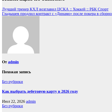
Лучший тренер КХЛ возглавил ЦСКА :: Хоккей :: РБК Спорт
Гладышев продлил контракт с «Динамо» после покера в сборной
От
admin
Похожая запись
Без рубрики
Как выбрать дебетовую карту в 2026 году
Июл 22, 2026
admin
Без рубрики