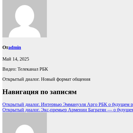
От
admin
Май 14, 2025
Видео: Телеканал РБК
Открытый диалог. Новый формат общения
Навигация по записям
Открытый диалог. Интервью Эммануэля Арго РБК о будущем 
Открытый диалог. Экс-премьер Армении Багратян — о будущ