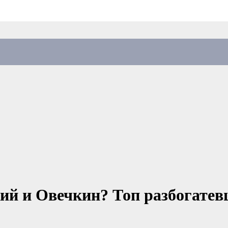
ий и Овечкин? Топ разбогатевш