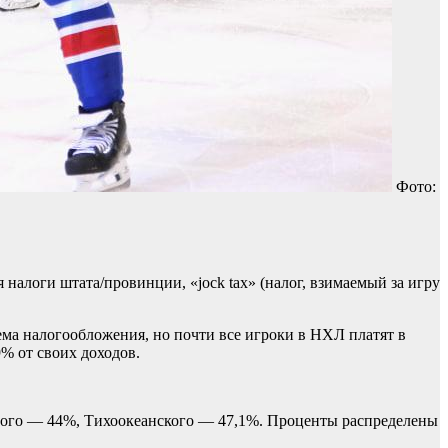
Фото:
логи штата/провинции, «jock tax» (налог, взимаемый за игру
ема налогообложения, но почти все игроки в НХЛ платят в
% от своих доходов.
ьного — 44%, Тихоокеанского — 47,1%. Проценты распределены