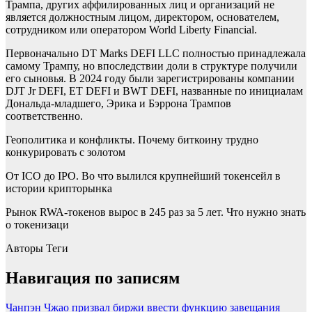
Трампа, других аффилированных лиц и организаций не
является должностным лицом, директором, основателем,
сотрудником или оператором World Liberty Financial.
Первоначально DT Marks DEFI LLC полностью принадлежала
самому Трампу, но впоследствии доли в структуре получили
его сыновья. В 2024 году были зарегистрированы компании
DJT Jr DEFI, ET DEFI и BWT DEFI, названные по инициалам
Дональда-младшего, Эрика и Бэррона Трампов
соответственно.
Геополитика и конфликты. Почему биткоину трудно
конкурировать с золотом
От ICO до IPO. Во что вылился крупнейший токенсейл в
истории крипторынка
Рынок RWA-токенов вырос в 245 раз за 5 лет. Что нужно знать
о токенизаци
Авторы Теги
Навигация по записям
Чанпэн Чжао призвал биржи ввести функцию завещания