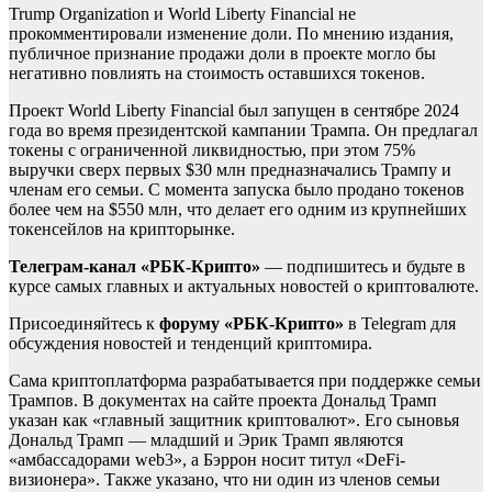
Trump Organization и World Liberty Financial не
прокомментировали изменение доли. По мнению издания,
публичное признание продажи доли в проекте могло бы
негативно повлиять на стоимость оставшихся токенов.
Проект World Liberty Financial был запущен в сентябре 2024
года во время президентской кампании Трампа. Он предлагал
токены с ограниченной ликвидностью, при этом 75%
выручки сверх первых $30 млн предназначались Трампу и
членам его семьи. С момента запуска было продано токенов
более чем на $550 млн, что делает его одним из крупнейших
токенсейлов на крипторынке.
Телеграм-канал «РБК-Крипто»
— подпишитесь и будьте в
курсе самых главных и актуальных новостей о криптовалюте.
Присоединяйтесь к
форуму «РБК-Крипто»
в Telegram для
обсуждения новостей и тенденций криптомира.
Сама криптоплатформа разрабатывается при поддержке семьи
Трампов. В документах на сайте проекта Дональд Трамп
указан как «главный защитник криптовалют». Его сыновья
Дональд Трамп — младший и
Эрик Трамп являются
«амбассадорами web3», а Бэррон носит титул «DeFi-
визионера». Также указано, что ни один из членов семьи