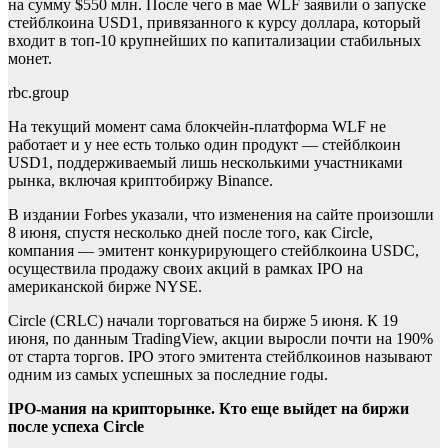
на сумму $550 млн. После чего в мае WLF заявили о запуске
стейблкоина USD1, привязанного к курсу доллара, который
входит в топ-10 крупнейших по капитализации стабильных
монет.
rbc.group
На текущий момент сама блокчейн-платформа WLF не
работает и у нее есть только один продукт — стейблкоин
USD1, поддерживаемый лишь несколькими участниками
рынка, включая криптобиржу Binance.
В издании Forbes указали, что изменения на сайте произошли
8 июня, спустя несколько дней после того, как Circle,
компания — эмитент конкурирующего стейблкоина USDC,
осуществила продажу своих акций в рамках IPO на
американской бирже NYSE.
Circle (CRLC) начали торговаться на бирже 5 июня. К 19
июня, по данным TradingView, акции выросли почти на 190%
от старта торгов. IPO этого эмитента стейблкоинов
называют
одним из самых успешных за последние годы.
IPO-мания на крипторынке. Кто еще выйдет на биржи
после успеха Circle