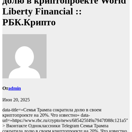
долю в криптопроекте World
Liberty Financial ::
РБК.Крипто
От
admin
Июн 20, 2025
data-title=»Семья Трампа сократила долю в своем
криптопроекте на 20%. Что известно» data-
url=»https://www.rbc.ru/crypto/news/685425f49a7947f088c121a5″
> Вконтакте Одноклассники Telegram Семья Трампа
сократила долю в своем криптопроекте на 20%. Что известно