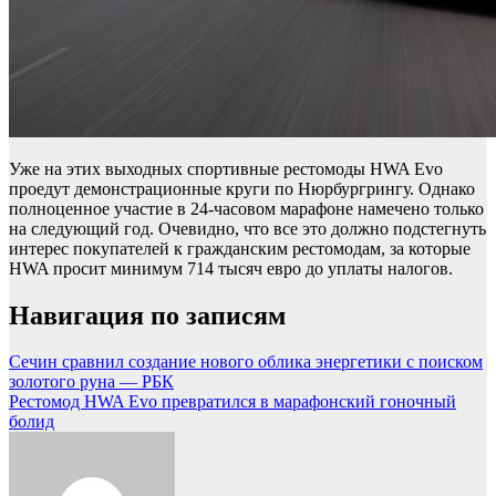
Уже на этих выходных спортивные рестомоды HWA Evo
проедут демонстрационные круги по Нюрбургрингу. Однако
полноценное участие в 24-часовом марафоне намечено только
на следующий год. Очевидно, что все это должно подстегнуть
интерес покупателей к гражданским рестомодам, за которые
HWA просит минимум 714 тысяч евро до уплаты налогов.
Навигация по записям
Сечин сравнил создание нового облика энергетики с поиском
золотого руна — РБК
Рестомод HWA Evo превратился в марафонский гоночный
болид