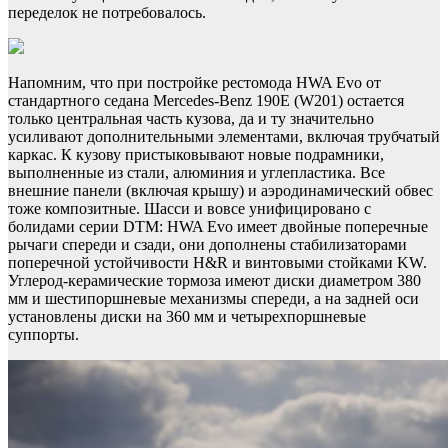
переделок не потребовалось.
Напомним, что при постройке рестомода HWA Evo от
стандартного седана Mercedes-Benz 190E (W201) остается
только центральная часть кузова, да и ту значительно
усиливают дополнительными элементами, включая трубчатый
каркас. К кузову пристыковывают новые подрамники,
выполненные из стали, алюминия и углепластика. Все
внешние панели (включая крышу) и аэродинамический обвес
тоже композитные. Шасси и вовсе унифицировано с
болидами серии DTM: HWA Evo имеет двойные поперечные
рычаги спереди и сзади, они дополнены стабилизаторами
поперечной устойчивости H&R и винтовыми стойками KW.
Углерод-керамические тормоза имеют диски диаметром 380
мм и шестипоршневые механизмы спереди, а на задней оси
установлены диски на 360 мм и четырехпоршневые
суппорты.