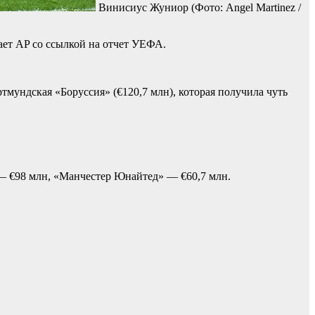
Винисиус Жуниор
(Фото: Angel Martinez /
ет AP со ссылкой на отчет УЕФА.
мундская «Боруссия» (€120,7 млн), которая получила чуть
 — €98 млн, «Манчестер Юнайтед» — €60,7 млн.