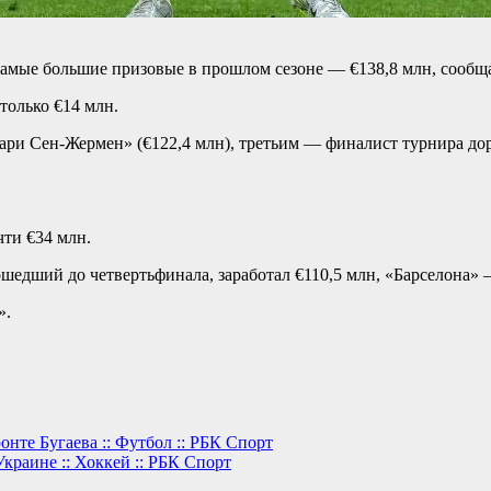
амые большие призовые в прошлом сезоне — €138,8 млн, сообща
только €14 млн.
и Сен-Жермен» (€122,4 млн), третьим — финалист турнира дорт
чти €34 млн.
шедший до четвертьфинала, заработал €110,5 млн, «Барселона»
».
нте Бугаева :: Футбол :: РБК Спорт
Украине :: Хоккей :: РБК Спорт