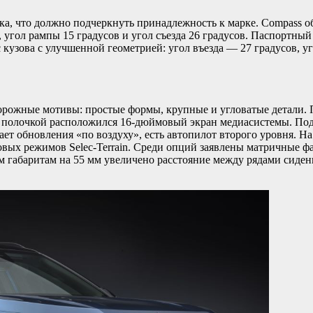
ка, что должно подчеркнуть принадлежность к марке. Compass о
 угол рампы 15 градусов и угол съезда 26 градусов. Паспортны
зова с улучшенной геометрией: угол въезда — 27 градусов, угол
дорожные мотивы: простые формы, крупные и угловатые детали.
 полочкой расположился 16-дюймовый экран медиасистемы. Под
т обновления «по воздуху», есть автопилот второго уровня. Н
вых режимов Selec-Terrain. Среди опций заявлены матричные фа
 габаритам на 55 мм увеличено расстояние между рядами сидени