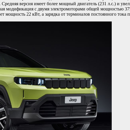
Средняя версия имеет более мощный двигатель (231 л.с.) и увел
я модификация с двумя электромоторами общей мощностью 375 л
т мощность 22 кВт, а зарядка от терминалов постоянного тока 