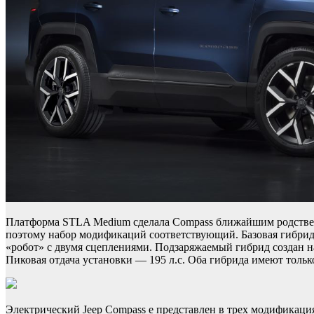
Платформа STLA Medium сделала Compass ближайшим родственник
поэтому набор модификаций соответствующий. Базовая гибридн
«робот» с двумя сцеплениями. Подзаряжаемый гибрид создан на 
Пиковая отдача установки — 195 л.с. Оба гибрида имеют тольк
Электрический Jeep Compass e представлен в трех модификация