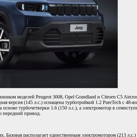
ом моделей Peugeot 3008, Opel Grandland и Citroen C5 Aircross
ая версия (145 л.с.) оснащена турботройкой 1.2 PureTech с 48
основе турбочетверки 1.6 (150 л.с.), а электромотор в семиступ
о передний привод.
х. Базовая располагает единственным электромотором (213 л.с.) 