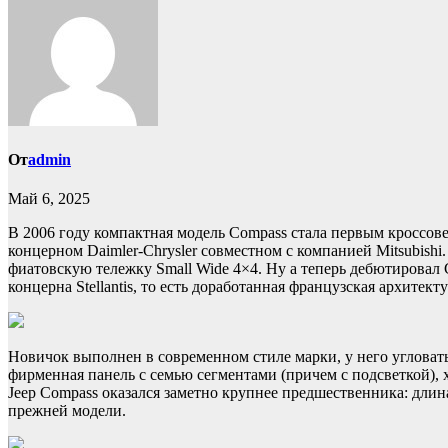
От
admin
Май 6, 2025
В 2006 году компактная модель Compass стала первым кроссове
концерном Daimler-Chrysler совместном с компанией Mitsubishi
фиатовскую тележку Small Wide 4×4. Ну а теперь дебютировал 
концерна Stellantis, то есть доработанная французская архитек
Новичок выполнен в современном стиле марки, у него углова
фирменная панель с семью сегментами (причем с подсветкой), 
Jeep Compass оказался заметно крупнее предшественника: длина 
прежней модели.