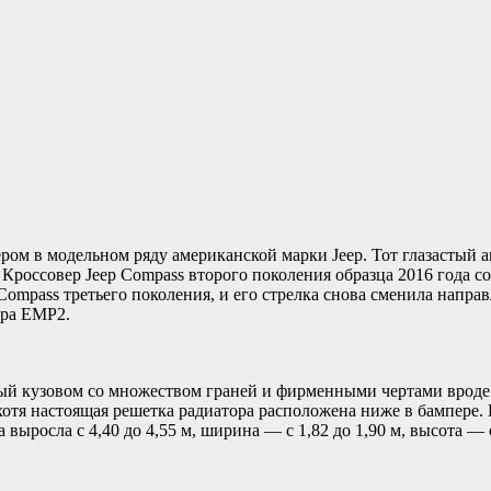
ром в модельном ряду американской марки Jeep. Тот глазастый 
. Кроссовер Jeep Compass второго поколения образца 2016 года с
Compass третьего поколения, и его стрелка снова сменила напр
тура EMP2.
тый кузовом со множеством граней и фирменными чертами вроде
хотя настоящая решетка радиатора расположена ниже в бампере.
выросла с 4,40 до 4,55 м, ширина — с 1,82 до 1,90 м, высота — с 