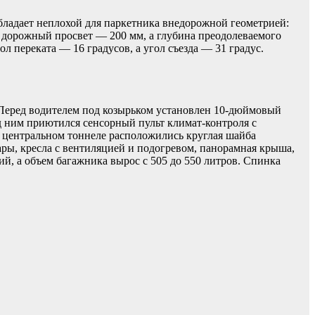
бладает неплохой для паркетника внедорожной геометрией:
й дорожный просвет — 200 мм, а глубина преодолеваемого
 переката — 16 градусов, а угол съезда — 31 градус.
 Перед водителем под козырьком установлен 10-дюймовый
 ним приютился сенсорный пульт климат-контроля с
а центральном тоннеле расположились круглая шайба
ры, кресла с вентиляцией и подогревом, панорамная крыша,
й, а объем багажника вырос с 505 до 550 литров. Спинка