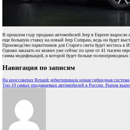
В прошлом году продажи автомобилей Jeep в Европе выросли на
еще большую ставку на новый Jeep Compass, ведь он будет выс
Производство паркетников для Старого света будет вестись в И
Однако заказать их можно уже сейчас по цене от 41 тысячи евр
гамма модификаций, в которой будет больше полноприводных 
Навигация по записям
На кроссоверах Renault дебютировала новая гибридная система
Топ-10 самых продаваемых автомобилей в России. Рынок вырос